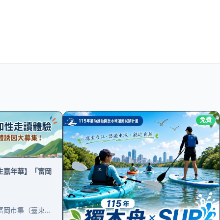
免費
生嘉年華】「富岡
台東縣台東市富岡漁港／富岡市集（臺東市富岡街 297 號） 指導單位：海洋委員會 主辦單位：台東縣台東區漁會 協辦單位：薪慈行銷顧問企業社 【路線介紹（二選一）