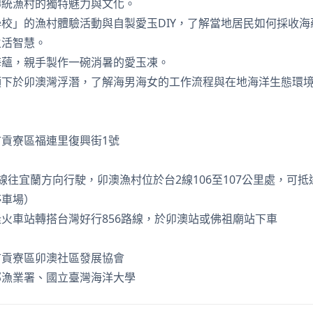
傳統漁村的獨特魅力與文化。
校」的漁村體驗活動與自製愛玉DIY，了解當地居民如何採收海
生活智慧。
海蘊，親手製作一碗消暑的愛玉凍。
領下於卯澳灣浮潛，了解海男海女的工作流程與在地海洋生態環
貢寮區福連里復興街1號
線往宜蘭方向行駛，卯澳漁村位於台2線106至107公里處，可
停車場）
火車站轉搭台灣好行856路線，於卯澳站或佛祖廟站下車
市貢寮區卯澳社區發展協會
部漁業署、國立臺灣海洋大學