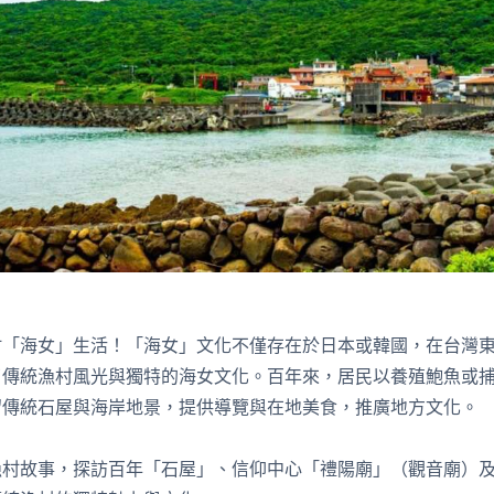
村「海女」生活！「海女」文化不僅存在於日本或韓國，在台灣
了傳統漁村風光與獨特的海女文化。百年來，居民以養殖鮑魚或
留傳統石屋與海岸地景，提供導覽與在地美食，推廣地方文化。
漁村故事，探訪百年「石屋」、信仰中心「禮陽廟」（觀音廟）