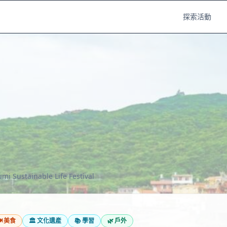
探索活動
mi Sustainable Life Festival
️
美食
🏛️
文化遺產
📚
學習
🌿
戶外