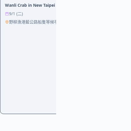
8/18 (二)
Wanli Crab in New Taipei
鰲西創生小基
9/1 (二)
野柳漁港藍公路船隻等候亭