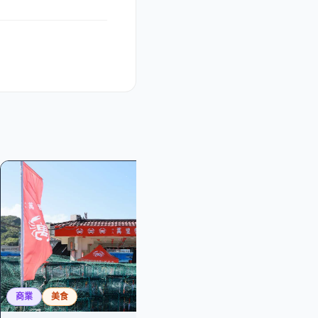
免費
創意
親子
商業
美食
2026海FUN暑