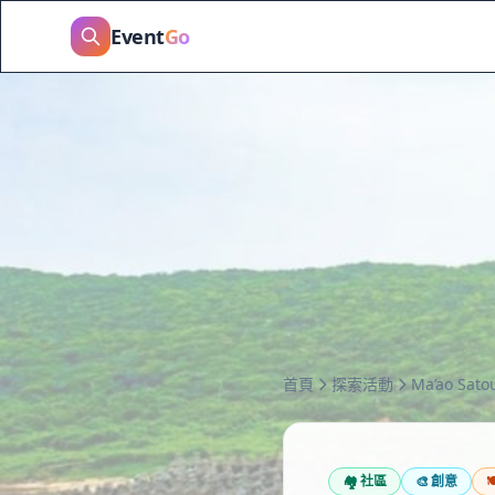
Event
Go
首頁
探索活動
Ma’ao Satou
🏘️
社區
🎨
創意
