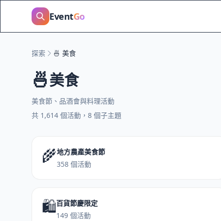
Event
Go
探索
🍜 美食
🍜
美食
美食節、品酒會與料理活動
共 1,614 個活動，8 個子主題
🌾
地方農產美食節
358 個活動
🛍️
百貨節慶限定
149 個活動