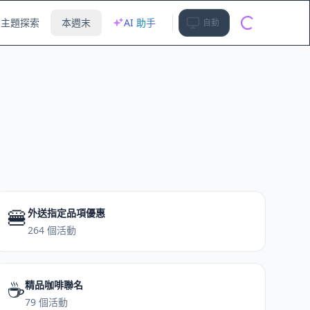
主題探索
本週末
AI 助手
自動
🍔
外送指定品項優惠
264 個活動
☕️
精品咖啡聯名
79 個活動