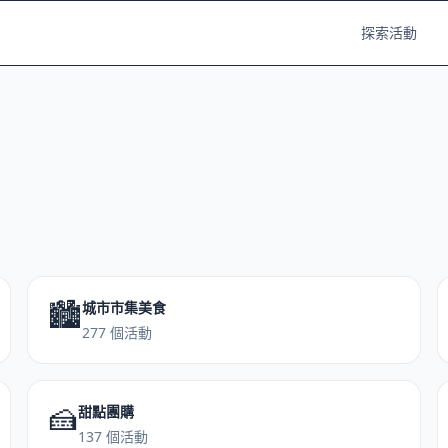
探索活動
🏙️
城市市集美食
277 個活動
🍰
甜點團購
137 個活動