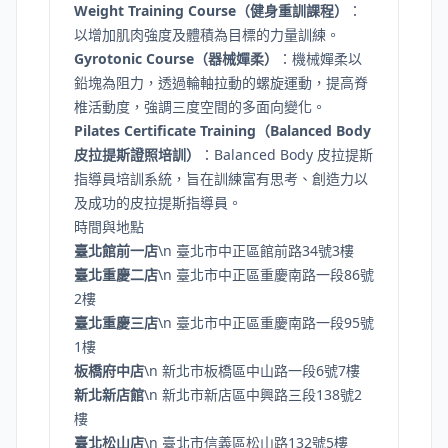
Weight Training Course（健身重訓課程）
：
以增加肌肉強度及體積為目標的力量訓練。
Gyrotonic Course（器械嬋柔）
：機械嬋柔以
鉛塊為阻力，透過輪軸拉動的螺旋運動，提高脊
椎活動度，強調三度空間的多面向變化。
Pilates Certificate Training（Balanced Body
皮拉提斯證照培訓）
：Balanced Body 皮拉提斯
指導員培訓系統，旨在訓練富有思考、創造力以
及成功的皮拉提斯指導員。
時間與地點
臺北館前一店
\n 臺北市中正區館前路34號3樓
臺北重慶二店
\n 臺北市中正區重慶南路一段86號
2樓
臺北重慶三店
\n 臺北市中正區重慶南路一段95號
1樓
板橋府中店
\n 新北市板橋區中山路一段6號7樓
新北新店館
\n 新北市新店區中興路三段138號2
樓
臺北松山店
\n 臺北市信義區松山路132號5樓