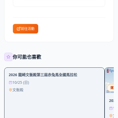
前往活動
你可能也喜歡
運動
2026 龍崎文衡殿第三屆赤兔馬全國馬拉松
10/25 (日)
運動
文衡殿
20
10
文