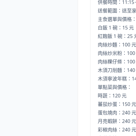
供餐時間：11:15
送餐範圍：送至家
主食選單與價格
白飯 1 碗：15 元
紅麴飯 1 碗：25 
肉絲炒麵：100 
肉絲炒米粉：100
肉絲粿仔條：100
木須刀削麵：140
木須寧波年糕：14
單點菜與價格：
時蔬：120 元
蕃茄炒蛋：150 
蛋包燒肉：240 
月亮蝦餅：240 
彩椒肉絲：240 