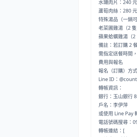
水璉肉片：240 
蘆筍肉絲：280 
特殊湯品（一鍋可外
老菜圃雞湯（2 
蘋果蛤蠣雞湯（2
備註：若訂購 2
需指定送餐時間
費用與報名
報名（訂購）方式：
Line ID：@coun
轉帳資訊：
銀行：玉山銀行 8
戶名：李伊萍
或使用 Line Pay
電話號碼搜尋：098
轉帳連結：[