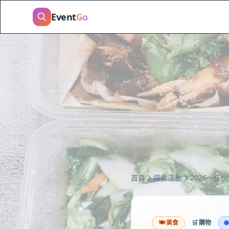
Event
Go
首頁
探索活動
🍽️
美食
🛒
購物
