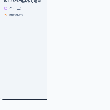
8/10-8/12健美餐訂購單
08/17-08/2
8/12 (三)
8/20 (四)
unknown
台中醫院