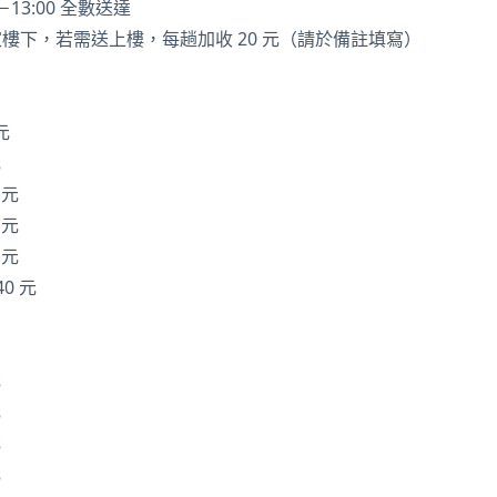
－13:00 全數送達
樓下，若需送上樓，每趟加收 20 元（請於備註填寫）
：
元
元
 元
 元
 元
0 元
元
元
元
元