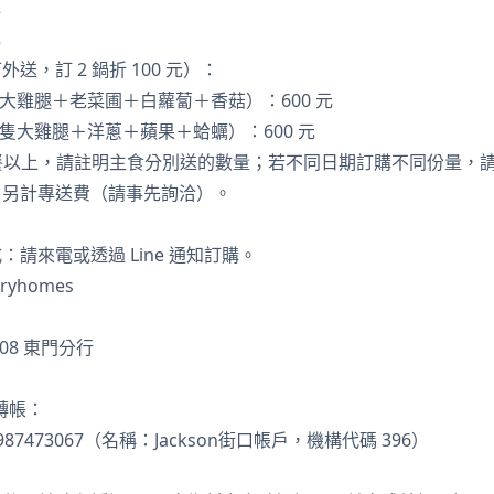
元
元
送，訂 2 鍋折 100 元）：
隻大雞腿＋老菜圃＋白蘿蔔＋香菇）：600 元
 隻大雞腿＋洋蔥＋蘋果＋蛤蠣）：600 元
 餐以上，請註明主食分別送的數量；若不同日期訂購不同份量，
，另計專送費（請事先詢洽）。
請來電或透過 Line 通知訂購。
tryhomes
08 東門分行
 轉帳：
7473067（名稱：Jackson街口帳戶，機構代碼 396）