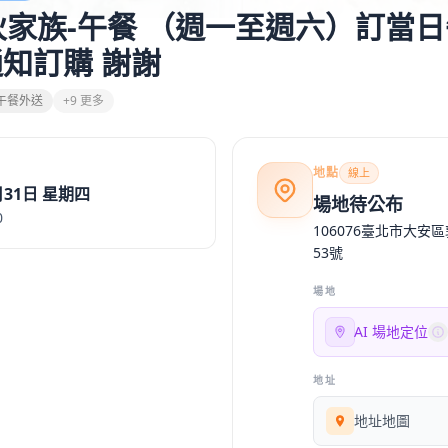
搭伙家族-午餐 （週一至週六）訂當日
e通知訂購 謝謝
午餐外送
+9 更多
地點
線上
月31日 星期四
場地待公布
0
106076臺北市大安
53號
場地
AI 場地定位
地址
地址地圖