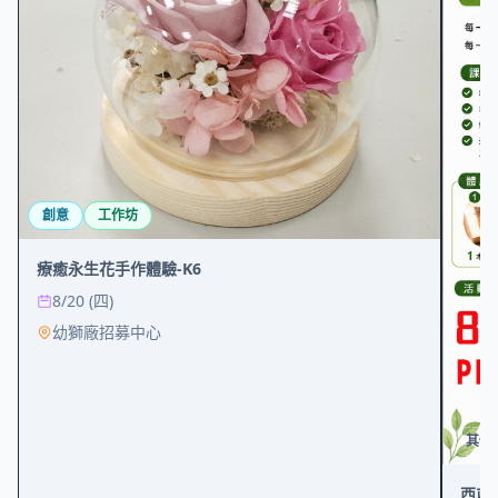
創意
工作坊
療癒永生花手作體驗-K6
8/20 (四)
幼獅廠招募中心
其他
西屯