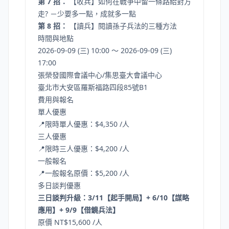
第 7 招：
【收兵】如何在戰爭中留一條路給對方
走? －少要多一點，成就多一點
第 8 招：
【讀兵】閱讀孫子兵法的三種方法
時間與地點
2026-09-09 (三) 10:00 ～ 2026-09-09 (三)
17:00
張榮發國際會議中心/集思臺大會議中心
臺北市大安區羅斯福路四段85號B1
費用與報名
單人優惠
📍限時單人優惠：$4,350 /人
三人優惠
📍限時三人優惠：$4,200 /人
一般報名
📍一般報名原價：$5,200 /人
多日談判優惠
三日談判升級：3/11【起手開局】+ 6/10【謀略
應用】+ 9/9【借鏡兵法】
原價 NT$15,600 /人