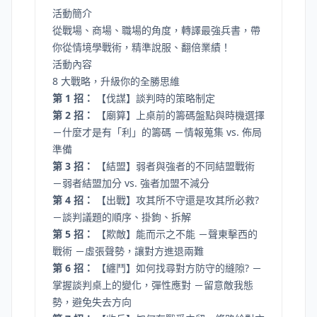
活動簡介
從戰場、商場、職場的角度，轉譯最強兵書，帶
你從情境學戰術，精準說服、翻倍業績！
活動內容
8 大戰略，升級你的全勝思維
第 1 招：
【伐謀】談判時的策略制定
第 2 招：
【廟算】上桌前的籌碼盤點與時機選擇
－什麼才是有「利」的籌碼 －情報蒐集 vs. 佈局
準備
第 3 招：
【結盟】弱者與強者的不同結盟戰術
－弱者結盟加分 vs. 強者加盟不減分
第 4 招：
【出戰】攻其所不守還是攻其所必救?
－談判議題的順序、掛鉤、拆解
第 5 招：
【欺敵】能而示之不能 －聲東擊西的
戰術 －虛張聲勢，讓對方進退兩難
第 6 招：
【纏鬥】如何找尋對方防守的縫隙? －
掌握談判桌上的變化，彈性應對 －留意敵我態
勢，避免失去方向