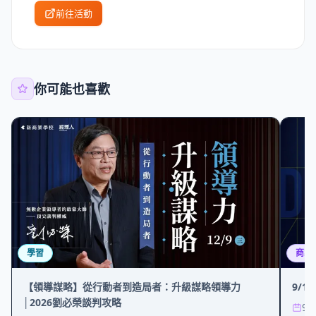
前往活動
你可能也喜歡
學習
商業
【領導謀略】從行動者到造局者：升級謀略領導力
9/1
│2026劉必榮談判攻略
9/