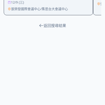
12/9 (三)
張
張榮發國際會議中心/集思台大會議中心
返回搜尋結果