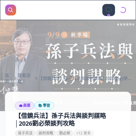
首
探索活
【借鏡兵法】孫子兵法與談判謀略│2026劉必榮談判攻略
頁
動
💼
商業
📚
學習
【借鏡兵法】孫子兵法與談判謀略
│2026劉必榮談判攻略
孫子兵法
談判攻略
劉必榮
+12 更多