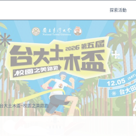
探索活動
屆台大土木盃~校園之美路跑