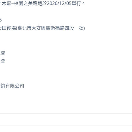
土木盃~校園之美路跑於2026/12/05舉行。
5
大田徑場(臺北市大安區羅斯福路四段一號)
誼會
金會
行銷有限公司