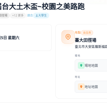
五屆台大土木盃~校園之美路跑
田徑場
+12 更多
適合
大學生
地點
台北市
月5日 星期六
臺大田徑場
臺北市大安區羅斯福
場地
場地地圖
地址
地址地圖