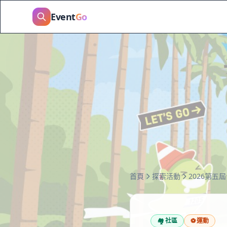
Event
Go
首頁
探索活動
2026第五
🏘️
社區
⚽
運動