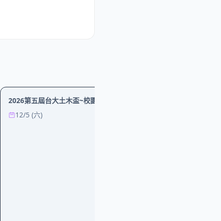
運動
2026第五屆台大土木盃~校園之美路跑
12/5 (六)
運動
2026 Panasoni
跑賽
9/6 (日)