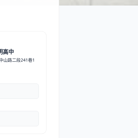
明高中
區中山路二段241巷1