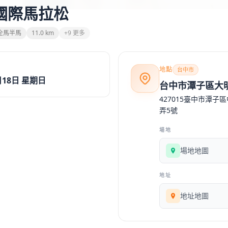
中國際馬拉松
全馬半馬
11.0 km
+9 更多
地點
台中市
月18日 星期日
台中市潭子區大
427015臺中市潭子
弄5號
場地
場地地圖
地址
地址地圖