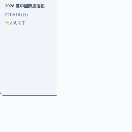
2026 臺中國際馬拉松
運動
10/18 (日)
大明高中
2026 第二屆麗
12/6 (日)
中央公園