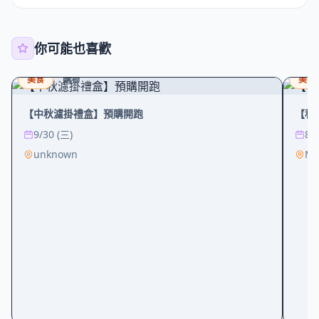
你可能也喜歡
美食
購物
美食
【中秋濾掛禮盒】預購開跑
【科大
9/30 (三)
8/
unknown
Mr