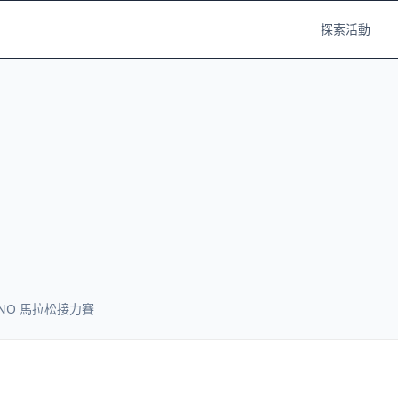
探索活動
ZUNO 馬拉松接力賽