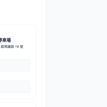
停車場
鄰瑪鋉路 18 號