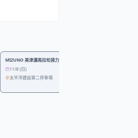
運動
運動
MIZUNO 美津濃馬拉松接力賽
MIZUNO 美津
11/8 (日)
1/17 (日)
太平洋建設第二停車場
new_taipei