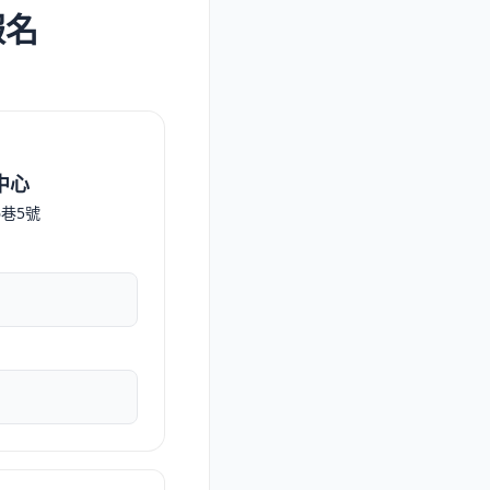
報名
中心
6巷5號