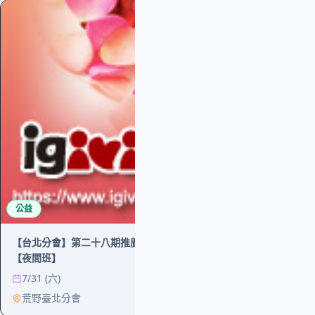
學習
115年度一般餐飲
體課)(光華市民活
號1樓)-不排位、
9/19 (六)
新竹市光華市
公益
【台北分會】第二十八期推廣講師志工培訓班
【夜間班】
7/31 (六)
荒野臺北分會