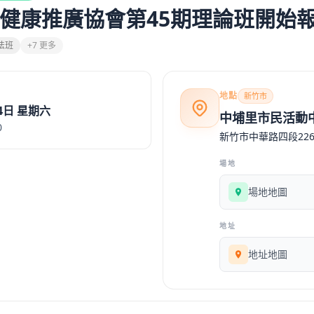
健康推廣協會第45期理論班開始
法班
+7 更多
地點
新竹市
月4日 星期六
中埔里市民活動
0
新竹市中華路四段22
場地
場地地圖
地址
地址地圖