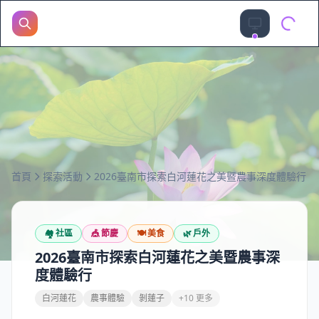
首頁
探索活動
2026臺南市探索白河蓮花之美暨農事深度體驗行
🏘️
社區
🎪
節慶
🍽️
美食
🌿
戶外
2026臺南市探索白河蓮花之美暨農事深
度體驗行
白河蓮花
農事體驗
剝蓮子
+10 更多