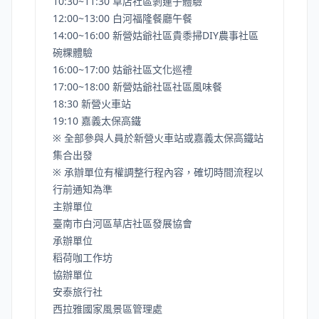
10:30~11:30 草店社區剝蓮子體驗
12:00~13:00 白河福隆餐廳午餐
14:00~16:00 新營姑爺社區貴黍掃DIY農事社區
碗粿體驗
16:00~17:00 姑爺社區文化巡禮
17:00~18:00 新營姑爺社區社區風味餐
18:30 新營火車站
19:10 嘉義太保高鐵
※ 全部參與人員於新營火車站或嘉義太保高鐵站
集合出發
※ 承辦單位有權調整行程內容，確切時間流程以
行前通知為準
主辦單位
臺南市白河區草店社區發展協會
承辦單位
稻荷咖工作坊
協辦單位
安泰旅行社
西拉雅國家風景區管理處