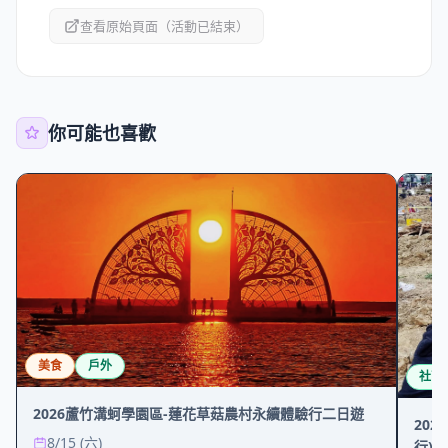
查看原始頁面（活動已結束）
你可能也喜歡
美食
戶外
社區
2026蘆竹溝蚵學園區-蓮花草菇農村永續體驗行二日遊
20
8/15 (六)
行)