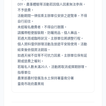
DIY、農事體驗等活動若因個人因素無法參與，
不予退費。
活動期間一律搭乘主辦單位安排之遊覽車，不得
自行前往。
未經報名繳費者，不得自行跟團。
請攜帶輕便服裝鞋、防曬用品、個人藥品。
若遇大雨或臨時狀況，主辦單位將調整行程。
個人資料僅供辦理活動及旅遊平安險使用，活動
結束後依個資法銷毀。
如遇天候不佳等不可抗力因素，主辦單位保有延
期或退費之權利。
若報名人數未滿20人，活動將取消或擇期辦理。
指導單位
農業部農村發展及水土保持署臺南分署
臺南市政府農業局