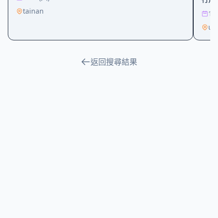
tainan
11
un
返回搜尋結果