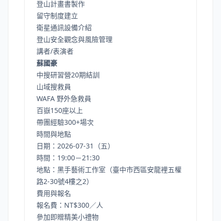
登山計畫書製作
留守制度建立
衛星通訊設備介紹
登山安全觀念與風險管理
講者/表演者
蘇國豪
中搜研習營20期結訓
山域搜救員
WAFA 野外急救員
百嶽150座以上
帶團經驗300+場次
時間與地點
日期：2026-07-31（五）
時間：19:00－21:30
地點：黑手藝術工作室（臺中市西區安龍裡五權
路2-30號4樓之2）
費用與報名
報名費：NT$300／人
參加即贈精美小禮物