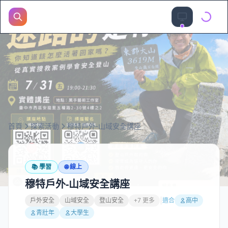
首頁
探索活動
穆特戶外-山域安全講座
📚
學習
🌐 線上
穆特戶外-山域安全講座
戶外安全
山域安全
登山安全
+7 更多
適合
高中
青壯年
大學生