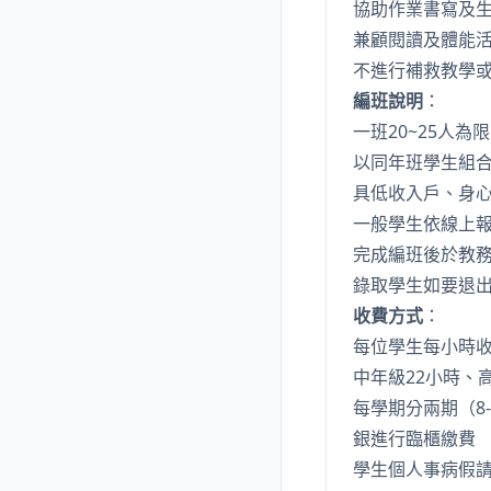
協助作業書寫及
兼顧閱讀及體能
不進行補救教學
編班說明
：
一班20~25人
以同年班學生組
具低收入戶、身
一般學生依線上報
完成編班後於教
錄取學生如要退
收費方式
：
每位學生每小時收
中年級22小時、
每學期分兩期（8
銀進行臨櫃繳費
學生個人事病假