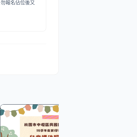
，勿報名佔位後又
親子
桃園市立興國國小
班（一年級新生
8/31 (一)
桃園市立興國