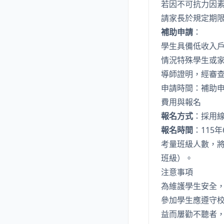
若因不可抗力因
請家長於規定期
補助申請
：
學生具備低收入
情況特殊學生或
導師證明，經審
申請時間：補助申
費用與報名
報名方式
：採用
報名時間
：115年
考量班級人數，
班級）。
注意事項
為維護學生安全
參加學生應遵守
益而屢勸不聽者