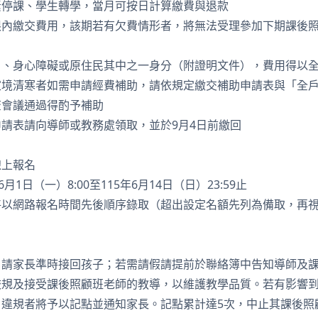
素停課、學生轉學，當月可按日計算繳費與退款
限內繳交費用，該期若有欠費情形者，將無法受理參加下期課後
戶、身心障礙或原住民其中之一身分（附證明文件），費用得以
家境清寒者如需申請經費補助，請依規定繳交補助申請表與「全
查會議通過得酌予補助
請表請向導師或教務處領取，並於9月4日前繳回
線上報名
6月1日（一）8:00至115年6月14日（日）23:59止
將以網路報名時間先後順序錄取（超出設定名額先列為備取，再
，請家長準時接回孩子；若需請假請提前於聯絡簿中告知導師及
校規及接受課後照顧班老師的教導，以維護教學品質。若有影響
，違規者將予以記點並通知家長。記點累計達5次，中止其課後照