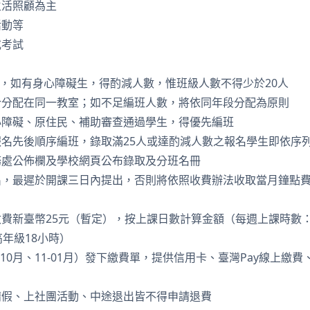
生活照顧為主
活動等
或考試
為限，如有身心障礙生，得酌減人數，惟班級人數不得少於20人
合分配在同一教室；如不足編班人數，將依同年段分配為原則
心障礙、原住民、補助審查通過學生，得優先編班
名先後順序編班，錄取滿25人或達酌減人數之報名學生即依序
務處公佈欄及學校網頁公布錄取及分班名冊
出，最遲於開課三日內提出，否則將依照收費辦法收取當月鐘點
費新臺幣25元（暫定），按上課日數計算金額（每週上課時數：
高年級18小時）
-10月、11-01月）發下繳費單，提供信用卡、臺灣Pay線上繳
請假、上社團活動、中途退出皆不得申請退費