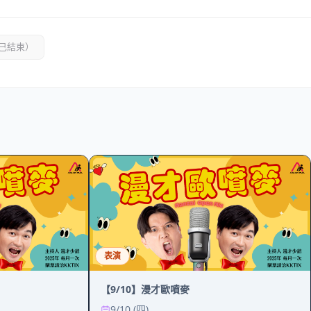
已結束）
表演
【9/10】漫才歐噴麥
9/10 (四)