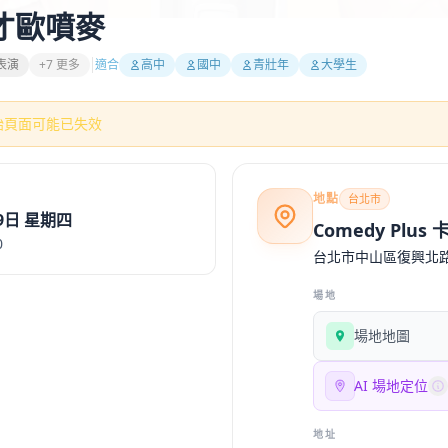
漫才歐噴麥
表演
+7 更多
適合
高中
國中
青壯年
大學生
始頁面可能已失效
地點
台北市
月9日 星期四
Comedy Plus
0
台北市中山區復興北路
場地
場地地圖
AI 場地定位
地址