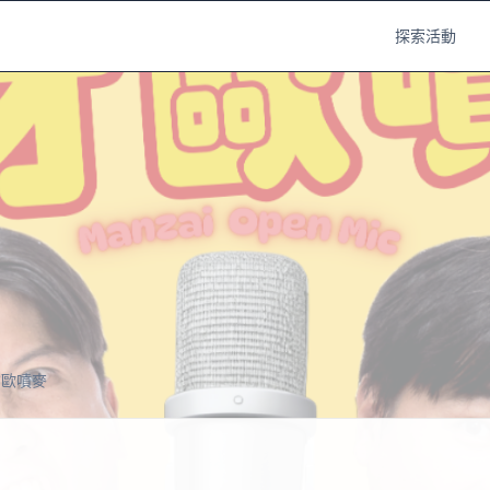
探索活動
才歐噴麥