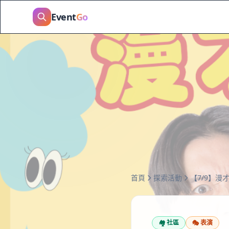
Event
Go
首頁
探索活動
【7/9】漫
🏘️
社區
🎭
表演