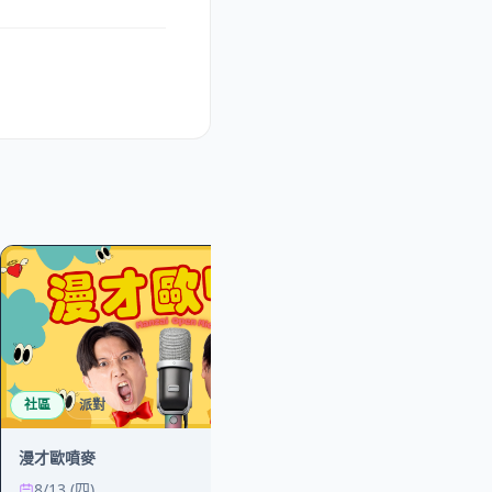
社區
派對
表演
漫才歐噴麥
【9/11 台北
8/13 (四)