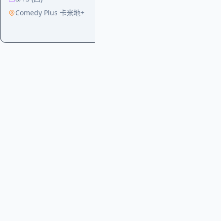
《我的小腿才沒
Comedy Plus 卡米地+
9/11 (五)
Comedy Plu