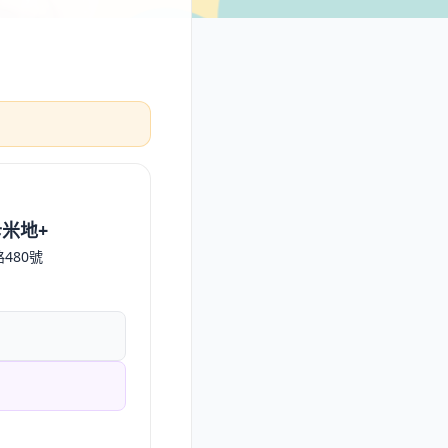
 卡米地+
480號