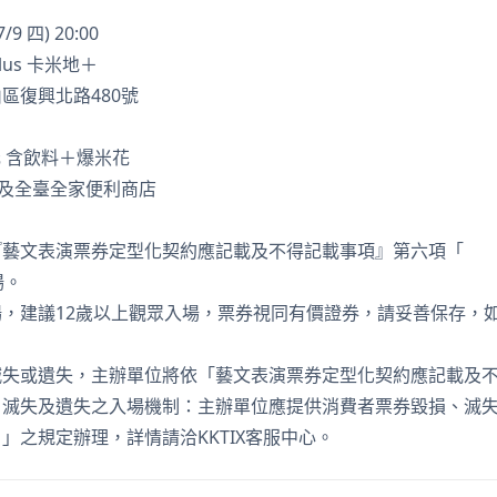
9 四) 20:00
lus 卡米地＋
區復興北路480號
元 含飲料＋爆米花
IX及全臺全家便利商店
『藝文表演票券定型化契約應記載及不得記載事項』第六項「
場。
，建議12歲以上觀眾入場，票券視同有價證券，請妥善保存，
滅失或遺失，主辦單位將依「藝文表演票券定型化契約應記載及
、滅失及遺失之入場機制：主辦單位應提供消費者票券毀損、滅
」之規定辦理，詳情請洽KKTIX客服中心。