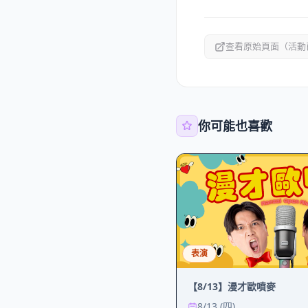
查看原始頁面（活動
你可能也喜歡
表演
【8/13】漫才歐噴麥
8/13 (四)