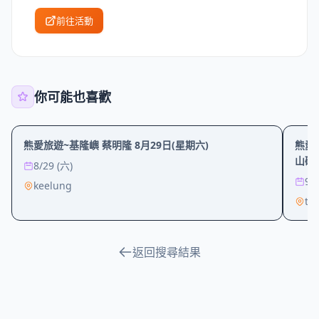
前往活動
你可能也喜歡
戶外
文化
熊愛旅遊~基隆嶼 蔡明隆 8月29日(星期六)
熊愛
山磺火
8/29 (六)
9/
keelung
ta
返回搜尋結果