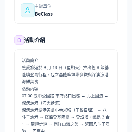
主辦單位
BeClass
活動介紹
活動簡介
熊愛旅遊於 9 月 13 日（星期天）推出輕 B 級基
隆嶼登島行程，包含基隆嶼燈塔參觀與深澳漁港
海鮮美食。
活動內容
07:00 臺中公園路 市府路口出發 → 北上國道 →
深澳漁港（海天步道）
深澳漁港漁港美食小卷米粉（午餐自理） → 八
斗子漁港 → 搭船登基隆嶼 → 登燈塔、繞島 3 合
1 → 環嶼步道 → 徜徉山海之美 → 返回八斗子漁
港 → 回臺中