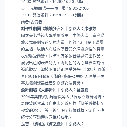
14:00 開放報到、14:30-16:30 活動
⊙ 星光通關場——晚上場 19:30-21:00
19:00 開放報到、19:30-21:30 活動
講者/表演者
創作社劇團《孃孃狂言》｜引路人：康雅婷
國立臺北藝術大學戲劇系畢，主修表演。臺灣樂
壇及舞臺劇界的新銳力量，作為 13 月終了樂團
的主唱，以動人心絃的嗓音與充滿戲劇性的舞臺
表現廣受讚譽，同時也有多齣音樂劇演出作品，
展現出色的表演功力，將角色的內心世界深刻傳
遞給觀眾，演技跟唱功都廣受好評。2025年以僻
室House Peace《我的初戀是頭鹿》入圍第一屆
臺北戲劇獎最佳音樂劇類女演員獎。
驫舞劇場《大群舞》｜引路人：蘇威嘉
2004年與陳武康周書毅等人共同成立驫舞劇場，
舞評曾形容其《自由步》系列為「將美感耕耘至
極致的演出」等。近年除了持續跳舞、創作，也
經常分享跳舞的喜悅於各地。
瓦吉．穆阿瓦《海之邊》｜引路人：