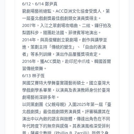
6/12、6/14 鄭尹真
窮劇場藝術總監、ACC亞洲文化協會受獎人，第
一屆臺北戲劇獎最佳戲劇類女演員獎得主。
2007年，入江之翠劇場攻唱曲、二絃、鑼仔拍及
梨園科步，隨團赴法國、菲律賓等地演出。
2014年，與高俊耀創立窮劇場，創作與講學並
進，策劃主持「傳統的變生」、「自由的表演
者」等系列訓練，演出作品屢獲獎項肯定。
2016年，獲ACC獎助，赴印尼中爪哇、韓國首爾
習傳統樂舞。
6/13 林子恆
英國艾賽特大學舞臺實踐藝術碩士，國立臺灣大
學戲劇學系畢業，以演員及表演教師身份於臺灣
劇場藝術深耕多年。
以同黨劇團《父親母親》入圍2025年第一屆「臺
北戲劇獎」最佳戲劇類男演員獎。評審稱讚其在
演出中以內斂的語言與肢體，傳達出角色在不同
年代跨度下的無奈與感傷。其表演風格深受菲利
普．薩睿立教授（Phillip B. Zarrilli）所倡之身