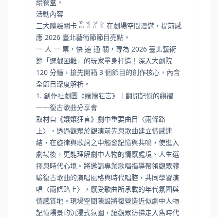
給餐盒。
活動內容
三大體驗關卡 𓀡 𓀢 𓀣 𓀤 在劇場空間漫遊，提前感
應 2026 臺北藝術節節目亮點。
一 人 一 票，快 速 通 關，專為 2026 臺北藝術
節「選戲困難」的玩家量身打造！深入大劇院
120 分鐘，搶先開箱 3 個節目的創作核心，內含
全節目深度解析。
1. 創作社劇團《孃孃狂言》｜翻開記憶的縐褶
——復古歌曲分享會
取材自《孃孃狂言》劇中重要曲目〈兩條路
上〉，透過觀眾於觀演前先與歌曲建立情感連
結，在旋律與歌詞之中觸發記憶與共鳴，使進入
劇場後，更能理解劇中人物的情感處境、人生選
擇與時代心境。將邀請專業歌唱指導帶領觀眾體
驗復古歌曲的演唱風格與時代唱腔，共同學習演
唱〈兩條路上〉，感受歌曲所承載的年代氛圍與
情感質地。現場空間陳設將復營造近似劇中人物
記憶場景的沉浸式氛圍，讓觀眾彷彿走入舊時代