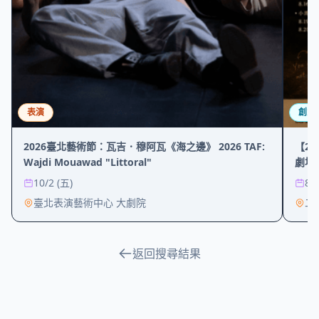
表演
創意
2026臺北藝術節：瓦吉．穆阿瓦《海之邊》 2026 TAF:
【20
Wajdi Mouawad "Littoral"
劇場 【
of a
10/2 (五)
8/
臺北表演藝術中心 大劇院
二
返回搜尋結果