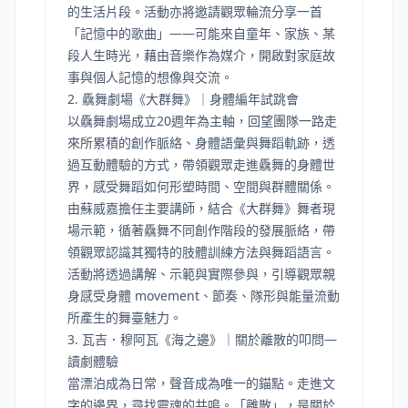
的生活片段。活動亦將邀請觀眾輪流分享一首
「記憶中的歌曲」——可能來自童年、家族、某
段人生時光，藉由音樂作為媒介，開啟對家庭故
事與個人記憶的想像與交流。
2. 驫舞劇場《大群舞》｜身體編年試跳會
以驫舞劇場成立20週年為主軸，回望團隊一路走
來所累積的創作脈絡、身體語彙與舞蹈軌跡，透
過互動體驗的方式，帶領觀眾走進驫舞的身體世
界，感受舞蹈如何形塑時間、空間與群體關係。
由蘇威嘉擔任主要講師，結合《大群舞》舞者現
場示範，循著驫舞不同創作階段的發展脈絡，帶
領觀眾認識其獨特的肢體訓練方法與舞蹈語言。
活動將透過講解、示範與實際參與，引導觀眾親
身感受身體 movement、節奏、隊形與能量流動
所產生的舞臺魅力。
3. 瓦吉．穆阿瓦《海之邊》｜關於離散的叩問—
讀劇體驗
當漂泊成為日常，聲音成為唯一的錨點。走進文
字的邊界，尋找靈魂的共鳴。「離散」，是關於