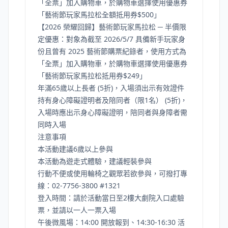
「全票」加入購物車，於購物車選擇使用優惠券
「藝術節玩家馬拉松全額抵用券$500」
【2026 榮耀回歸】藝術節玩家馬拉松 ─ 半價限
定優惠：對象為截至 2026/5/7 具備新手玩家身
份且曾有 2025 藝術節購票紀錄者，使用方式為
「全票」加入購物車，於購物車選擇使用優惠券
「藝術節玩家馬拉松抵用券$249」
年滿65歲以上長者 (5折)，入場須出示有效證件
持有身心障礙證明者及陪同者（限1名） (5折)，
入場時應出示身心障礙證明，陪同者與身障者需
同時入場
注意事項
本活動建議6歲以上參與
本活動為遊走式體驗，建議輕裝參與
行動不便或使用輪椅之觀眾若欲參與，可撥打專
線：02-7756-3800 #1321
登入時間：請於活動當日至2樓大劇院入口處驗
票，並請以一人一票入場
午後微風場：14:00 開放報到、14:30-16:30 活