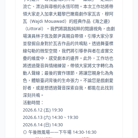
流亡、漂泊與尋根的永恆叩問。本次工作坊將帶
領大家走入加拿大籍黎巴嫩裔劇作家瓦吉．穆阿
瓦（Wajdi Mouawad）的經典作品《海之邊》
（Littoral）。我們將跳脫純粹的閱讀視角，由劇
場演員林子恆及鄭尹真親自帶領，引導大家分享
並發掘自身對於瓦吉作品的共鳴點。透過舞臺標
線勾勒的微型空間，我們將引導參與者在虛實交
疊的維度中，感受劇本的邊界。此外，工作坊也
將透過聲音與情緒練習，帶領大家將文字轉化為
動人聲線；最後的實作環節，將讓您親身化為角
色，體驗臺詞背後的生命張力。不論您是戲劇愛
好者，或是想透過聲音探索自我，都能在此找到
深刻共鳴。
活動時間：
2026.6.12 (五) 19:30
2026.6.13 (六) 14:30、19:30
2026.6.14 (日) 14:30
⊙ 午後微風場——下午場 14:30-16:30