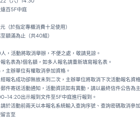
22（六）14:30
遠百5F中庭
0元（於指定專櫃消費十足使用）
至額滿為止（共40組）
0人，活動將取消舉辦，不便之處，敬請見諒。
報名表為1個名額，如多人報名請重新填寫報名表。
格，主辦單位有權取消參加資格。
，經報名成功卻無故未到二次，主辦單位將取消下次活動報名資
子郵件寄送活動通知，活動資訊如有異動，請以最終信件公告為
00-14:20出示報到文件至5F中庭進行報到。
，請於活動前兩天以本報名系統輸入查詢序號、查詢密碼取消參
迎留言至