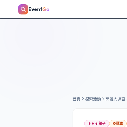
Event
Go
首頁
探索活動
高雄大遠百
👨‍👩‍👧
親子
⚽
運動