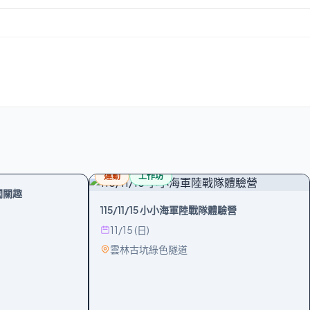
運動
工作坊
闖關趣
115/11/15 小小海軍陸戰隊體驗營
11/15 (日)
雲林古坑綠色隧道