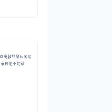
動以寓教於樂及闖關
的家長絕不能錯