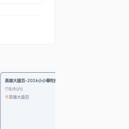
親子
學習
創意
親子
高雄大遠百-2026小小華陀體驗營
【嘉義】小小兵
8/8 (六)
8/30 (日)
高雄大遠百
遠東百貨嘉義