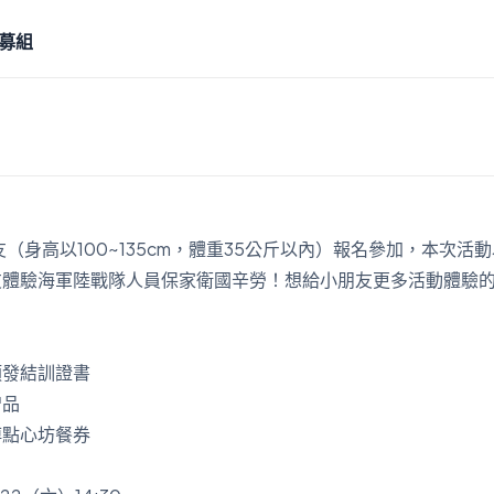
募組
友（身高以100~135cm，體重35公斤以內）報名參加，本次活
友體驗海軍陸戰隊人員保家衛國辛勞！想給小朋友更多活動體驗
頒發結訓證書
贈品
傅點心坊餐券