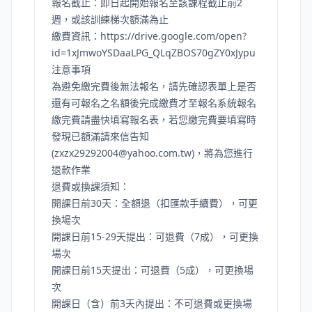
報名截止：即日起開始報名至該課程截止前2
週，或該訓練梯次額滿為止
繳費資訊：
https://drive.google.com/open?
id=1xJmwoYSDaaLPG_QLqZBOS70gZY0xJypu
注意事項
為避免繳完費後無法報名，請先確認表單上是否
還有可報名之名額後完成繳費才至報名系統報名
繳完費請盡快填寫報名表，若您繳完費要填寫時
發現已額滿請來信告知
(
zxzx29292004@yahoo.com.tw
)，將為您進行
退款作業
退費或換課須知：
開課日前30天：全額退（扣匯款手續費），可更
換場次
開課日前15-29天提出：可退費（7成），可更換
場次
開課日前15天提出：可退費（5成），可更換場
次
開課日（含）前3天內提出：不可退費或更換場