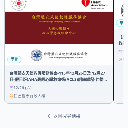
學習
【萊
救護發
12
萊
學習
台灣藍衣天使救護服務協會-115年12月26日及 12月27
日-假日班(AHA高級心臟救命術(ACLS)訓練課程-仁德醫
專區
12/26 (六)
仁德醫專行政大樓
返回搜尋結果