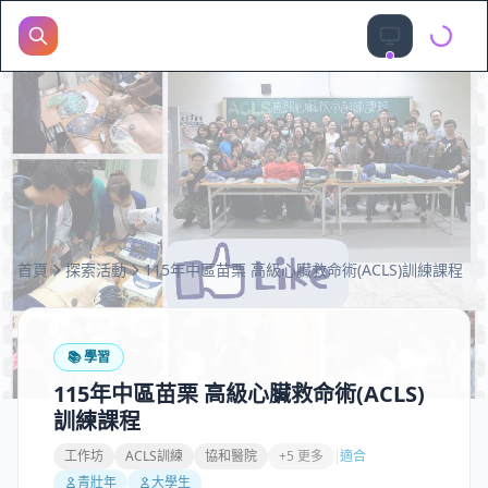
首頁
探索活動
115年中區苗栗 高級心臟救命術(ACLS)訓練課程
📚
學習
115年中區苗栗 高級心臟救命術(ACLS)
訓練課程
工作坊
ACLS訓練
協和醫院
+5 更多
適合
青壯年
大學生