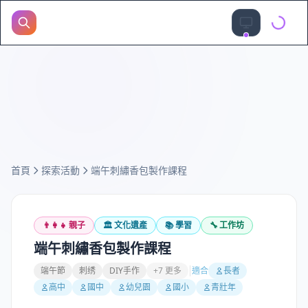
首頁
探索活動
端午刺繡香包製作課程
👨‍👩‍👧
親子
🏛️
文化遺產
📚
學習
🔧
工作坊
端午刺繡香包製作課程
端午節
刺绣
DIY手作
+7 更多
適合
長者
高中
國中
幼兒園
國小
青壯年