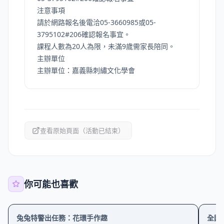
注意事項
請於網路報名後電洽05-3660985或05-
3795102#206確認報名事宜。
課程人數為20人為限，未滿9歲需家長陪同。
主辦單位
主辦單位：嘉義縣刺繡文化學會
查看原始頁面（活動已結束）
你可能也喜歡
創意
學習
學習
兔兔特警出任務：花環手作趣
全國