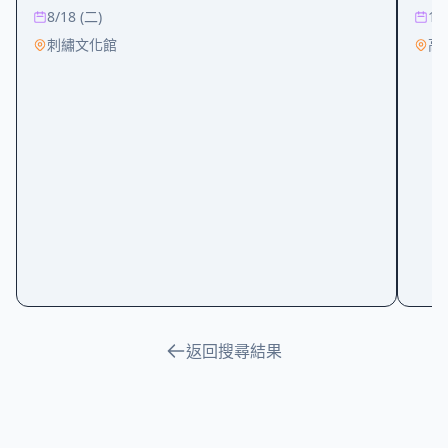
8/18 (二)
10
刺繡文化館
高
返回搜尋結果