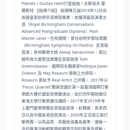
Planets / Gustav Holst行星組曲 / 古斯塔夫·霍
爾斯特 【指揮介紹】 指揮陳又誠2016年12月自
英國皇家伯明罕音樂院畢業，並獲得最高演奏文
憑（Royal Birmingham Conservatoire
Advanced Postgraduate Diploma）Post-
Master Level。在校期間，曾任伯明罕管絃樂團
（Birmingham Symphony Orchestra）定音鼓
首席；參與擊樂大師 Alexej Gerassimez、萊比
錫布商大廈管弦樂團定音鼓首席 Tom
Greensleaves、國際知名獨奏家Nebojsa Jovan
Zivkovic 及 Ney Rosauro 舉辦之大師班，
Rosauro 更給予 Real Artist 之評價。 2017年以
“Focus Quartet”團員受邀於第一屆臺灣國際打擊
樂節大賽於國家音樂廳演出。並於同年開始擔任
東海大學打擊樂兼任講師。2017年至2019年考
上廈門愛樂樂團定音鼓副首席，赴韓國、馬來西
亞以及中國各地巡迴演出。2020年正式成立敲打
擊樂團，以高品質、高藝術涵養為基準，讓每一
次的展演活動都能帶給觀眾不同的能量及感動。