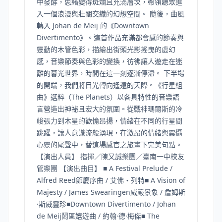
中發酵，思緒變得斑斕且充滿層次，帶領聽眾進
入一個浪漫與壯闊交織的幻想空間。 隨後，曲風
轉入 Johan de Meij 的《Downtown
Divertimento》。這首作品充滿都會感的節奏與
靈動的木管色彩，描繪出街頭光影搖曳的虛幻
感，音樂節奏與色彩的變換，彷彿讓人遊走在迷
離的暮光世界，時間在這一刻逐漸停滯。 下半場
的開端，我們將目光轉向遙遠的天際。《行星組
曲》選粹（The Planets）以各具特性的音樂語
言營造出神祕且宏大的氛圍。從戰神瑪爾斯的冷
峻張力到木星的歡愉昂揚，情緒在不同的行星間
跳躍，讓人意識流般湧現，在激昂的情緒與震懾
心靈的尾聲中，替這場感官之旅畫下完美句點。
【演出人員】 指揮／陳又誠樂團／臺南一中校友
管樂團 【演出曲目】 ■ A Festival Prelude /
Alfred Reed節慶序曲 / 艾佛・列特■ A Vision of
Majesty / James Swearingen威嚴景象 / 詹姆斯
·斯威靈珍■Downtown Divertimento / Johan
de Meij鬧區嬉遊曲 / 約翰·德·梅傑■ The