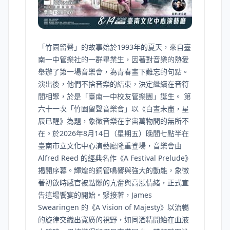
「竹園留聲」的故事始於1993年的夏天，來自臺
南一中管樂社的一群畢業生，因著對音樂的熱愛
舉辦了第一場音樂會，為青春畫下難忘的句點。
演出後，他們不捨音樂的結束，決定繼續在音符
間相聚，於是「臺南一中校友管樂團」誕生。 第
六十一次「竹園留聲音樂會」以《白晝未盡，星
辰已醒》為題，象徵音樂在宇宙萬物間的無所不
在。於2026年8月14日（星期五）晚間七點半在
臺南市立文化中心演藝廳隆重登場，音樂會由
Alfred Reed 的經典名作《A Festival Prelude》
揭開序幕。輝煌的銅管鳴響與強大的動能，象徵
著初飲時感官被點燃的亢奮與高漲情緒，正式宣
告這場饗宴的開始。緊接著，James
Swearingen 的《A Vision of Majesty》以流暢
的旋律交織出寬廣的視野，如同酒精開始在血液