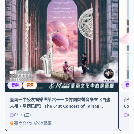
音樂
表演
音樂
臺南一中校友管樂團第六十一次竹園留聲音樂會《白晝
台中市
未盡，星辰已醒》 The 61st Concert of Tainan
Conce
Alumni Band “”
8/14 (五)
8/
臺南文化中心演藝廳