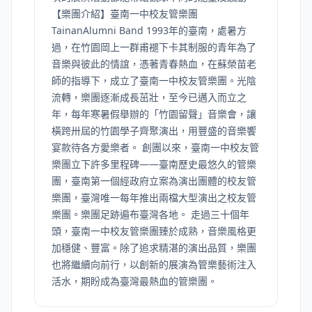
【樂團介紹】臺南一中校友管樂團
TainanAlumni Band 1993年的臺南，處暑方
過，在竹園岡上一群甫褪下卡其制服的青年為了
音樂與彼此的情誼，憑著青春熱血，在蘇榮苗老
師的指導下，成立了臺南一中校友管樂團。光陰
流轉，樂團逐漸成長茁壯，至今已邁入而立之
年，每年寒暑假舉辦的「竹園留聲」音樂會，讓
橫跨卅屆的竹園學子齊聚演出，用豐盛的音樂饗
宴款待各方愛樂者。 創團以來，臺南一中校友管
樂團立下許多里程碑——臺南歷史最悠久的管樂
團，臺南第一個經政府立案為演出團體的校友管
樂團，臺灣唯一每年推出兩檔大型演出之校友管
樂團。樂團足跡遍布臺灣各地。 走過三十個年
頭，臺南一中校友管樂團臻於成熟，音樂風格更
加穩健、豐富。除了追求精湛的演出品質，樂團
也將繼續向前行，以創新的展演為管樂藝術注入
活水，期盼成為臺灣最熱血的管樂團。