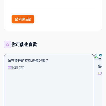
前往活動
你可能也喜歡
展覽
影視
展覽
留在夢裡的時刻,你還好嗎？
留在
8/28 (五)
8/