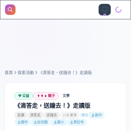
首頁
探索活動
《滴答走，送鐘去！》走讀版
💛
公益
👨‍👩‍👧
親子
文學
《滴答走，送鐘去！》走讀版
走讀
滴答走
送鐘去
+10 更多
適合
高中
國中
幼兒園
國小
青壯年