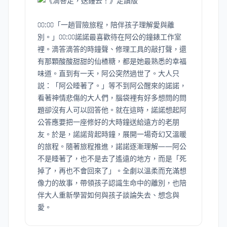
⩇⩇:⩇⩇「一趟冒險旅程，陪伴孩子理解愛與離
別。」⩇⩇:⩇⩇諾諾最喜歡待在阿公的鐘錶工作室
裡。滴答滴答的時鐘聲、修理工具的敲打聲，還
有那顆酸酸甜甜的仙楂糖，都是她最熟悉的幸福
味道。直到有一天，阿公突然過世了。大人只
説：「阿公睡著了。」等不到阿公醒來的諾諾，
看著神情悲傷的大人們，腦袋裡有好多想問的問
題卻沒有人可以回答他。就在這時，諾諾想起阿
公答應要把一座修好的大時鐘送給遠方的老朋
友。於是，諾諾背起時鐘，展開一場奇幻又溫暖
的旅程。隨著旅程推進，諾諾逐漸理解——阿公
不是睡著了，也不是去了遙遠的地方，而是「死
掉了，再也不會回來了」。全劇以溫柔而充滿想
像力的故事，帶領孩子認識生命中的離別，也陪
伴大人重新學習如何與孩子談論失去、想念與
愛。