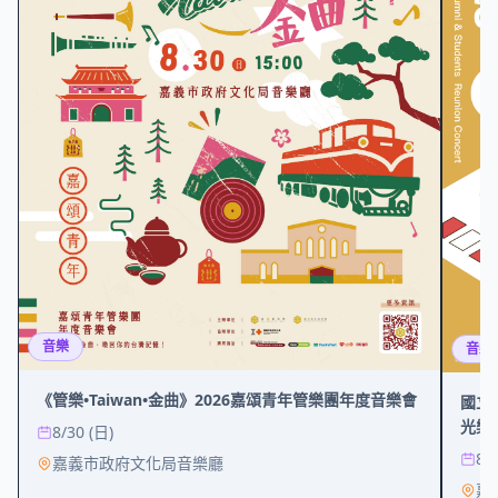
音樂
音樂
《管樂•Taiwan•金曲》2026嘉頌青年管樂團年度音樂會
國立
光樂
8/30 (日)
8/
嘉義市政府文化局音樂廳
嘉