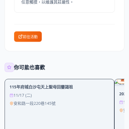
任意觸摸，以維護其莊嚴性。
前往活動
你可能也喜歡
文化
宗教
運動
115年府城白沙屯天上聖母回鑾謁祖
20
11/17 (二)
10
安和路一段220巷145號
安