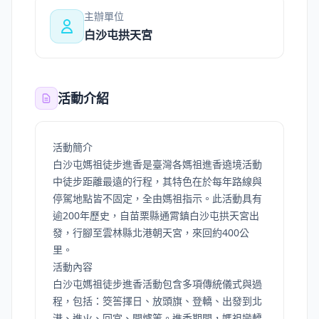
主辦單位
白沙屯拱天宮
活動介紹
活動簡介
白沙屯媽祖徒步進香是臺灣各媽祖進香遶境活動
中徒步距離最遠的行程，其特色在於每年路線與
停駕地點皆不固定，全由媽祖指示。此活動具有
逾200年歷史，自苗栗縣通霄鎮白沙屯拱天宮出
發，行腳至雲林縣北港朝天宮，來回約400公
里。
活動內容
白沙屯媽祖徒步進香活動包含多項傳統儀式與過
程，包括：筊筶擇日、放頭旗、登轎、出發到北
港、進火、回宮、開爐等。進香期間，媽祖鑾轎