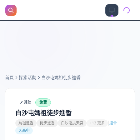
首頁
探索活動
白沙屯媽祖徒步進香
📌
其他
免費
白沙屯媽祖徒步進香
媽祖進香
徒步進香
白沙屯拱天宮
+12 更多
適合
高中