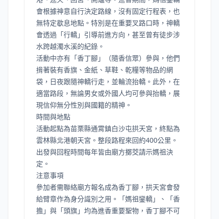
會根據神意自行決定路線，沒有固定行程表，也
無特定歇息地點。特別是在重要叉路口時，神轎
會透過「行轎」引導前進方向，甚至曾有徒步涉
水跨越濁水溪的紀錄。
活動中亦有「香丁腳」（隨香信眾）參與，他們
揹著裝有香旗、金紙、草鞋、乾糧等物品的網
袋，日夜跟隨神轎行走，並輪流抬轎。此外，在
適當路段，無論男女或外國人均可參與抬轎，展
現信仰無分性別與國籍的精神。
時間與地點
活動起點為苗栗縣通霄鎮白沙屯拱天宮，終點為
雲林縣北港朝天宮。整段路程來回約400公里。
出發與回程時間每年皆由廟方擲茭請示媽祖決
定。
注意事項
參加者需聯絡廟方報名成為香丁腳，拱天宮會發
給臂章作為身分識別之用。「媽祖鑾轎」、「香
擔」與「頭旗」均為進香重要聖物，香丁腳不可