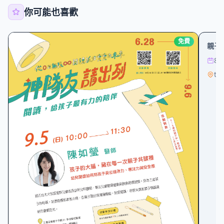
你可能也喜歡
親子
免費
親子共
8/
tai