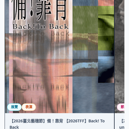
展覽
表演
節慶
【2026臺北藝穗節】備！靠背 【2026TFF】Back! To
【20
Back
unna