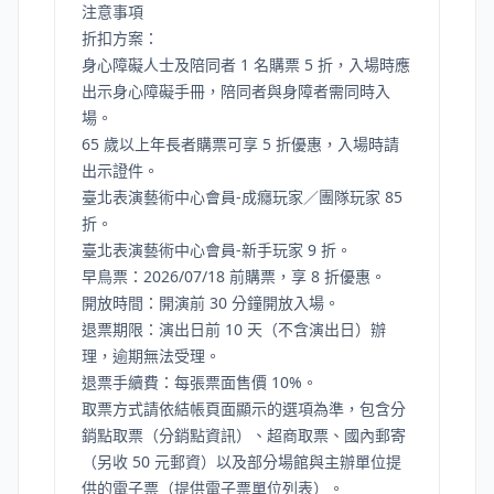
注意事項
折扣方案：
身心障礙人士及陪同者 1 名購票 5 折，入場時應
出示身心障礙手冊，陪同者與身障者需同時入
場。
65 歲以上年長者購票可享 5 折優惠，入場時請
出示證件。
臺北表演藝術中心會員‑成癮玩家／團隊玩家 85
折。
臺北表演藝術中心會員‑新手玩家 9 折。
早鳥票：2026/07/18 前購票，享 8 折優惠。
開放時間：開演前 30 分鐘開放入場。
退票期限：演出日前 10 天（不含演出日）辦
理，逾期無法受理。
退票手續費：每張票面售價 10%。
取票方式請依結帳頁面顯示的選項為準，包含分
銷點取票（
分銷點資訊
）、超商取票、國內郵寄
（另收 50 元郵資）以及部分場館與主辦單位提
供的電子票（
提供電子票單位列表
）。