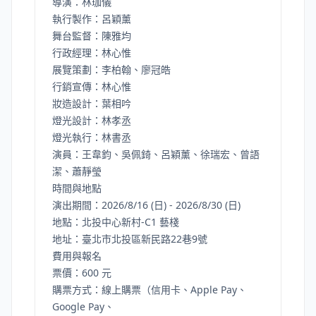
導演：林珈儀
執行製作：呂穎薰
舞台監督：陳雅均
行政經理：林心惟
展覽策劃：李柏翰、廖冠皓
行銷宣傳：林心惟
妝造設計：葉相吟
燈光設計：林孝丞
燈光執行：林書丞
演員：王韋鈞、吳佩錡、呂穎薰、徐瑞宏、曾語
潔、蕭靜瑩
時間與地點
演出期間：2026/8/16 (日) - 2026/8/30 (日)
地點：北投中心新村-C1 藝棧
地址：臺北市北投區新民路22巷9號
費用與報名
票價：600 元
購票方式：線上購票（信用卡、Apple Pay、
Google Pay、