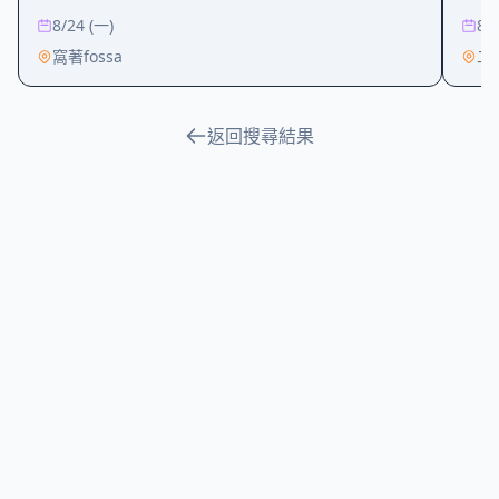
8/24 (一)
8/
窩著fossa
二
返回搜尋結果