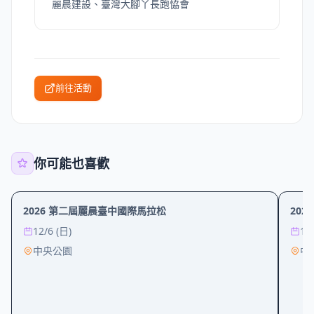
麗晨建設、臺灣大腳丫長跑恊會
前往活動
你可能也喜歡
運動
運動
2026 第二屆麗晨臺中國際馬拉松
20
12/6 (日)
12
中央公園
中