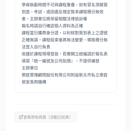
學員執勤時間不可與課程重疊，如有冒名頂替簽
到退、考試，或因違反規定致本課程積分無效
者，主辦單位將保留相關法律追訴權
報名時請自行確認個人資料為正確
課程當日攜帶身分證，以利核對簽到表上之證號
正確無誤，課程結束後將無法變更，導致積分無
法登入自行負責
收據於課程現場發放，若需開立統編請於報名表
填寫『統一編號及公司抬頭』，不提供補發
主辦單位
樂銓管理顧問股份有限公司附設新北市私立樂銓
居家長照機構
查看原始頁面（活動已結束）