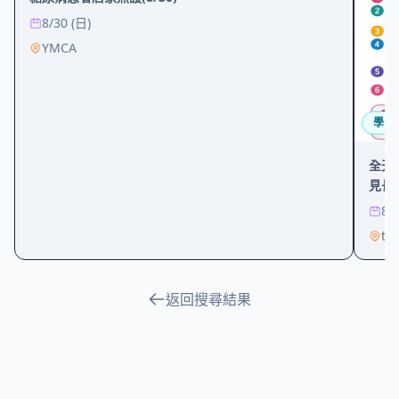
8/30 (日)
YMCA
學習
全天
見長
8/
ta
返回搜尋結果