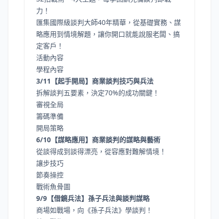
力！
匯集國際級談判大師40年精華，從基礎實務、謀
略應用到情境解題，讓你開口就能說服老闆、搞
定客戶！
活動內容
學程內容
3/11【起手開局】商業談判技巧與兵法
拆解談判五要素，決定70%的成功關鍵！
審視全局
籌碼準備
開局策略
6/10【謀略應用】商業談判的謀略與藝術
從談得成到談得漂亮，從容應對難解情境！
讓步技巧
節奏操控
戰術魚骨圖
9/9【借鏡兵法】孫子兵法與談判謀略
商場如戰場，向《孫子兵法》學談判！