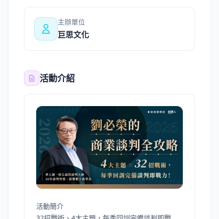
主辦單位
巨思文化
活動介紹
活動簡介
32招戰術、4大主題，每季回訓完備談判即戰