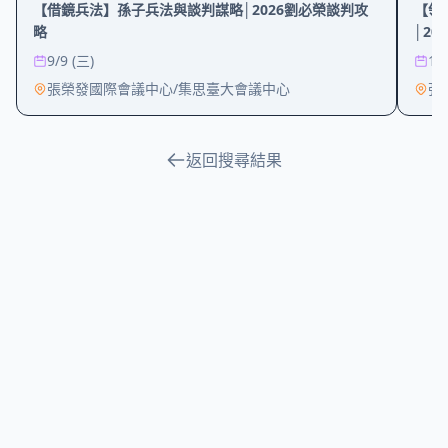
【借鏡兵法】孫子兵法與談判謀略│2026劉必榮談判攻
【領
略
│2
9/9 (三)
12
張榮發國際會議中心/集思臺大會議中心
張
返回搜尋結果