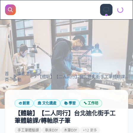
首
探索活
【體驗】【二人同行】台北迪化街手工筆體驗課/轉軸原子筆
頁
動
🎨
創意
🏛️
文化遺產
📚
學習
🔧
工作坊
【體驗】【二人同行】台北迪化街手工
筆體驗課/轉軸原子筆
手工筆體驗課
車床DIY
木筆DIY
+12 更多