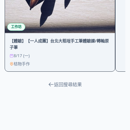
工作坊
【體驗】【一人成團】台北大稻埕手工筆體驗課/轉軸原
子筆
8/17 (一)
桔物手作
返回搜尋結果