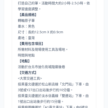
打造自己的筆。活動時間大約2小時-2.5小時，依
學習速度調整。
【產品規格】
轉軸原子筆
墨水：黑色
尺寸：長約12.5cm X 約0.9cm
產地：臺灣
【費用包含項目】
所需材料及現場使用工具及場地。
時間與地點
【地點】
活動於台北市迪化街城隍廟後巷
【交通方式】
<大眾交通工具>
搭乘臺北捷運於松山新店線「北門站」下車，由
3號或Y27出口出站後步行約10分鐘。
搭乘臺北捷運於淡水信義線「雙連站」下車，由
1號出口出站後步行約15分鐘。
搭乘桃園機運於「A1臺北車站」下車，由6號出