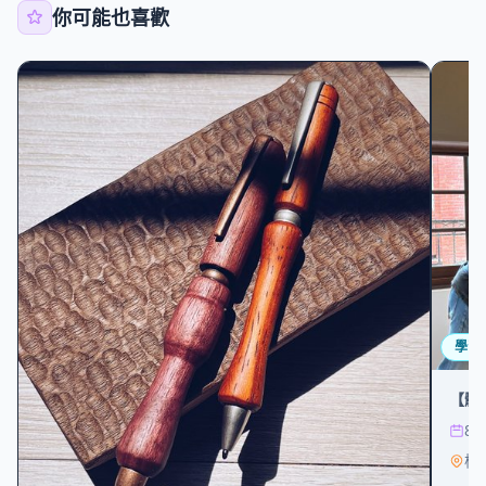
你可能也喜歡
學習
【體
8/
桔