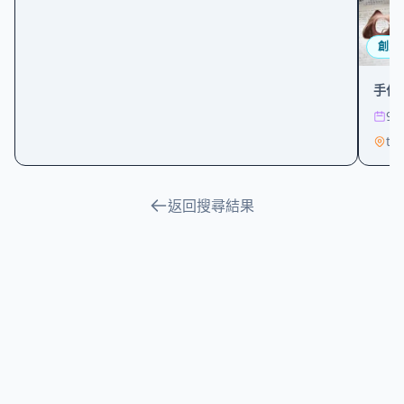
創意
手作
9/
tai
返回搜尋結果