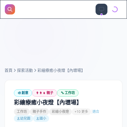
首頁
探索活動
彩繪療癒小夜燈【內壢場】
🎨
創意
👨‍👩‍👧
親子
🔧
工作坊
彩繪療癒小夜燈【內壢場】
工作坊
親子手作
彩繪小夜燈
+10 更多
適合
幼兒園
國小