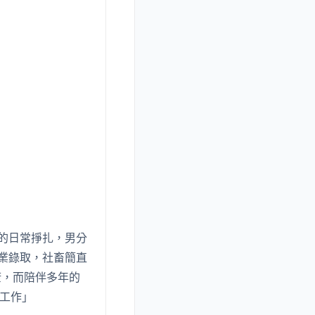
畜的日常掙扎，男分
業錄取，社畜簡直
康，而陪伴多年的
工作」