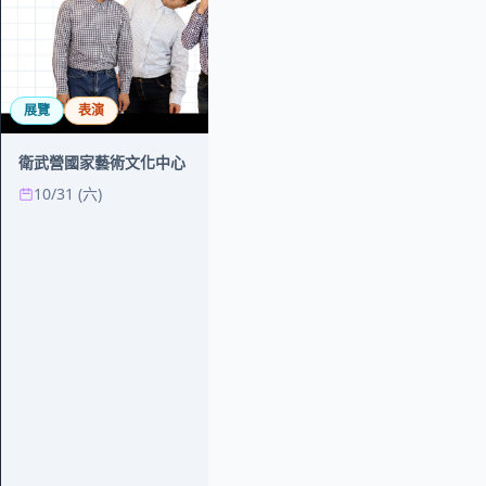
表演
展覽
表演
2026客家藝展
衛武營國家藝術文化中心
水獺》音樂劇 Water
10/31 (六)
Lost Mother's O
10/9 (五)
臺北市客家音