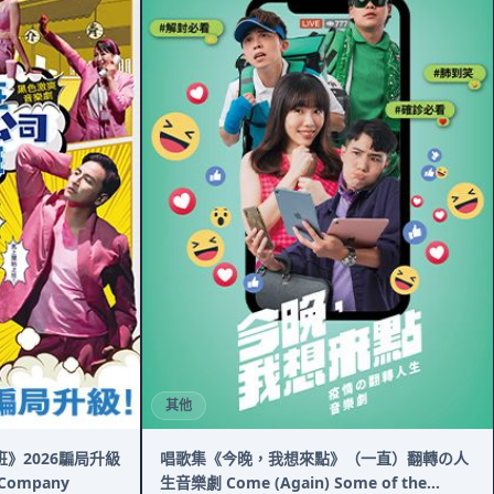
其他
》2026騙局升級
唱歌集《今晚，我想來點》（一直）翻轉の人
d Company
生音樂劇 Come (Again) Some of the