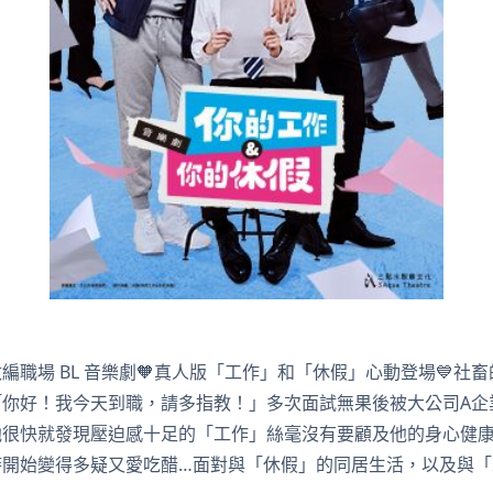
改編職場 BL 音樂劇🧡真人版「工作」和「休假」心動登場💙社
「你好！我今天到職，請多指教！」多次面試無果後被大公司A企
他很快就發現壓迫感十足的「工作」絲毫沒有要顧及他的身心健
時開始變得多疑又愛吃醋…面對與「休假」的同居生活，以及與「