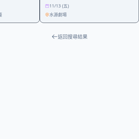
Foober Tonight
11/13 (五)
臺
水源劇場
返回搜尋結果