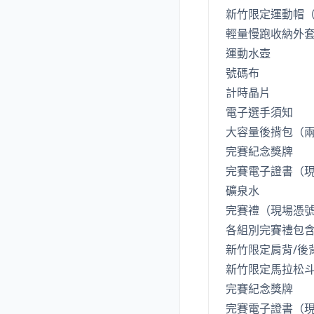
新竹限定運動帽
輕量慢跑收納外
運動水壺
號碼布
計時晶片
電子選手須知
大容量後揹包（
完賽紀念獎牌
完賽電子證書（
礦泉水
完賽禮（現場憑
各組別完賽禮包
新竹限定肩背/後背
新竹限定馬拉松
完賽紀念獎牌
完賽電子證書（