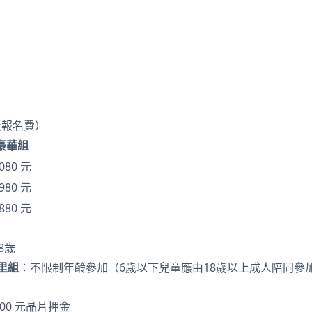
及報名費）
豪華組
080 元
980 元
880 元
8歲
公里組
：不限制年齡參加（6歲以下兒童應由18歲以上成人陪同參
00 元晶片押金