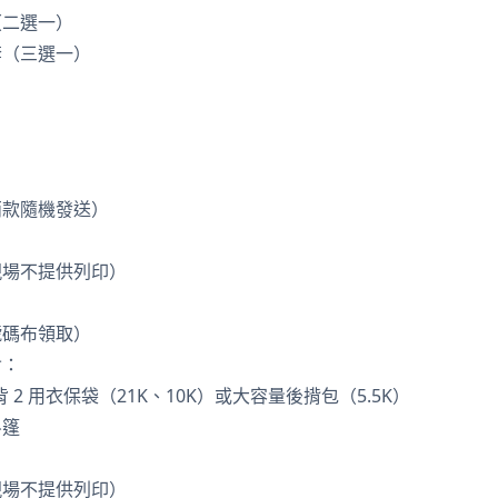
（二選一）
套（三選一）
兩款隨機發送）
現場不提供列印）
號碼布領取）
含：
 2 用衣保袋（21K、10K）或大容量後揹包（5.5K）
斗篷
現場不提供列印）