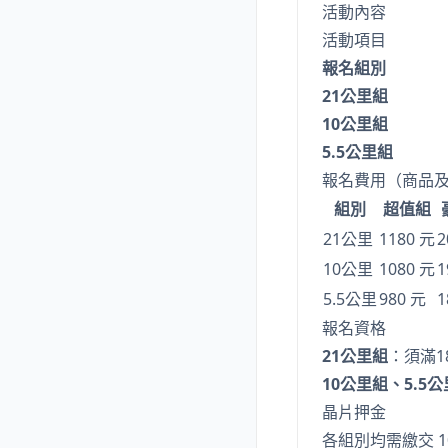
活動內容
活動項目
報名組別
21公里組
10公里組
5.5公里組
報名費用（商品
組別
超值組
21公里
1180 元
2
10公里
1080 元
1
5.5公里
980 元
1
報名資格
21公里組
：須滿1
10公里組、5.5
晶片押金
各組別均需繳交 1