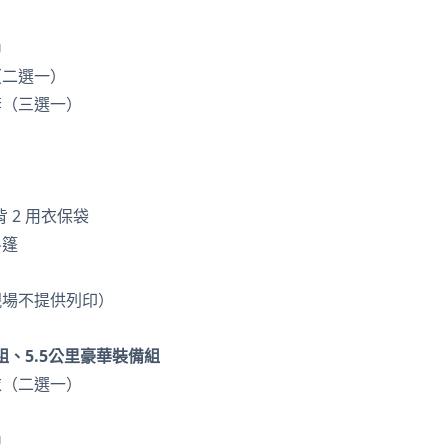
巾
（二選一）
套（三選一）
 2 用衣保袋
斗篷
現場不提供列印）
組、5.5公里豪華裝備組
衣（二選一）
巾