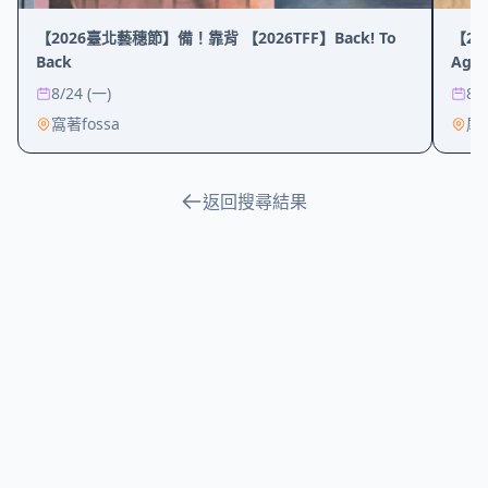
【2026臺北藝穗節】備！靠背 【2026TFF】Back! To
【20
Back
Age 
8/24 (一)
8/
窩著fossa
尾
返回搜尋結果