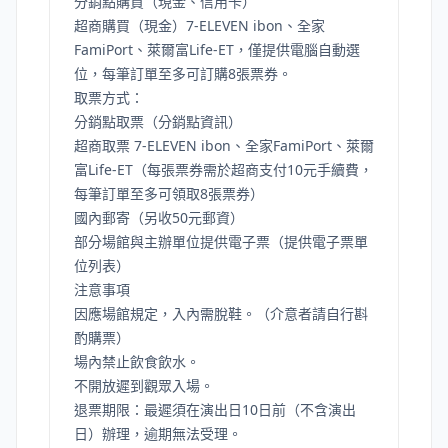
分銷點購買（現金、信用卡）
超商購買（現金）7-ELEVEN ibon、全家
FamiPort、萊爾富Life-ET，僅提供電腦自動選
位，每筆訂單至多可訂購8張票券。
取票方式：
分銷點取票（
分銷點資訊
）
超商取票 7-ELEVEN ibon、全家FamiPort、萊爾
富Life-ET（每張票券需於超商支付10元手續費，
每筆訂單至多可領取8張票券）
國內郵寄（另收50元郵資）
部分場館與主辦單位提供電子票（
提供電子票單
位列表
）
注意事項
因應場館規定，入內需脫鞋。（介意者請自行斟
酌購票）
場內禁止飲食飲水。
不開放遲到觀眾入場。
退票期限：最遲須在演出日10日前（不含演出
日）辦理，逾期無法受理。