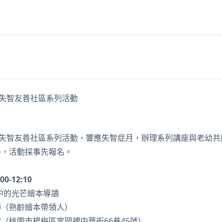
院失智友善社區系列活動，響應失智症月，辦理系列講座與老幼
舉，活動採事先報名。
:00-12:10
中的光芒繪本導讀
師（熟齡繪本帶領人）
（桃園市楊梅區富岡裡中華街66巷45號）