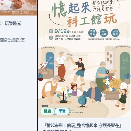
老，玩樂時光
國際會議廳/室
健康
學習
『憶起來科工館玩_整合憶起來 守護長智在』