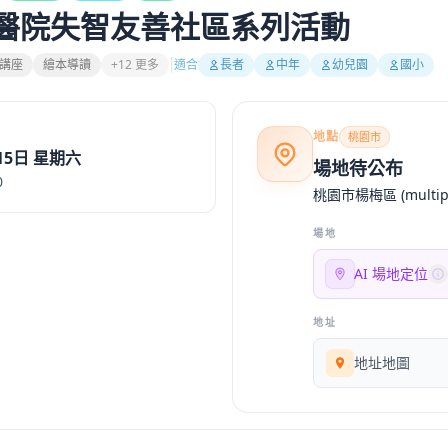
成醫院失智友善社區系列活動
講座
繪本導讀
+12 更多
適合
長者
中年
幼兒園
國小
地點
桃園市
15日 星期六
場地待公布
0
桃園市楊梅區 (multiple
場地
AI 場地定位
地址
地址地圖