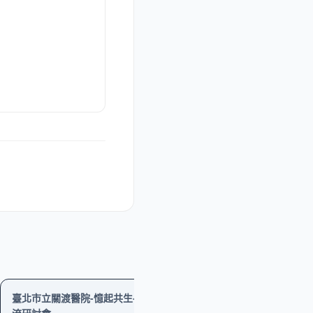
學習
學習
工作坊
免費
臺北市立關渡醫院-憶起共生-友善失智國際交
臺北市立關渡醫院