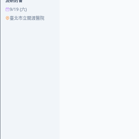
流研討會
礎訓練課程0815
9/19 (六)
8/15 (六)
臺北市立關渡醫院
關渡醫院