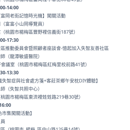
:00-14:00
【富岡老街記憶時光機】闖關活動
岡（富富小山岡導覽員）
（桃園市楊梅區豐野裡信義街187號）
:00-17:30
區推動委員會暨照顧者座談會-憶起加入失智友善社區
理師（龍潭敏盛醫院）
F會議室（桃園市楊梅區紅梅里校前路41號）
:30-13:30
識失智症與社會處方箋+客莊茶鄉午安枕DIY體驗】
工師（失智共照中心）
桃園市楊梅區東流裡甡甡路219巷30號）
16:00
色市集闖關活動】
人員
區（桃園市_楊梅_區中山路125巷14號）