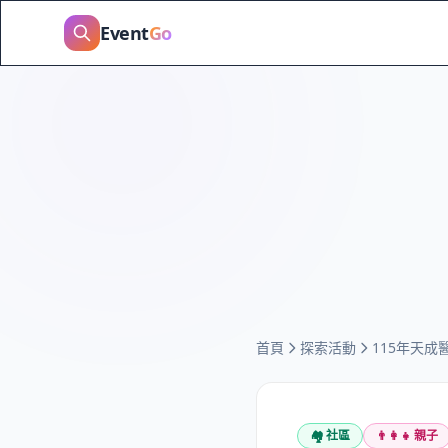
Event
Go
首頁
探索活動
115年天
🏘️
社區
👨‍👩‍👧
親子