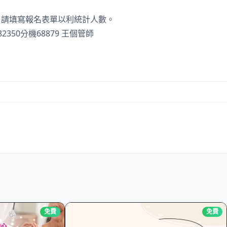
，請填寫報名表單以利統計人數。
82350分機68879 王個管師
免費
免費