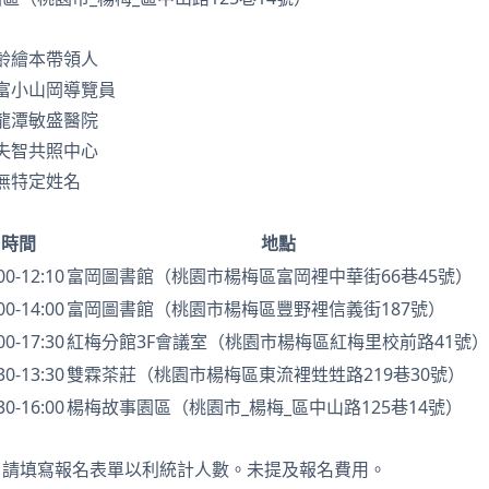
熟齡繪本帶領人
富富小山岡導覽員
 龍潭敏盛醫院
 失智共照中心
 無特定姓名
時間
地點
00-12:10
富岡圖書館（桃園市楊梅區富岡裡中華街66巷45號）
00-14:00
富岡圖書館（桃園市楊梅區豐野裡信義街187號）
00-17:30
紅梅分館3F會議室（桃園市楊梅區紅梅里校前路41號）
30-13:30
雙霖茶莊（桃園市楊梅區東流裡甡甡路219巷30號）
30-16:00
楊梅故事園區（桃園市_楊梅_區中山路125巷14號）
，請填寫報名表單以利統計人數。未提及報名費用。