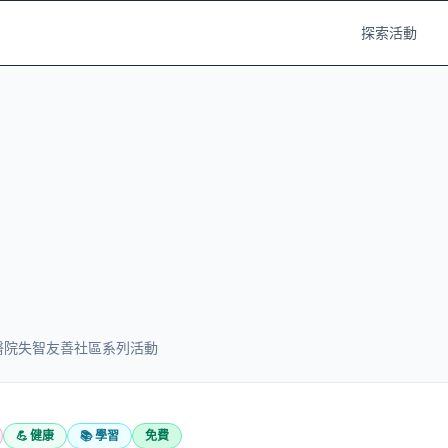
探索活動
成醫院失智友善社區系列活動
💪
健康
📚
學習
免費