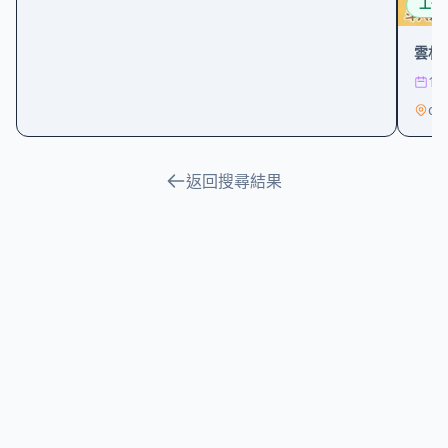
工作
雲林
1/
on
返回搜尋結果