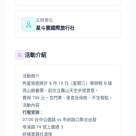
主辦單位
星斗雲國際旅行社
活動介紹
活動簡介
熊愛旅遊將於 8 月 19 日（星期三）舉辦輕 B 級
高山避暑團，前往立鷹山天空步道賞景。
費用 790 元，含門票、車資及保險，不含餐點。
活動內容
行程安排
：
07:00 台中公園路 vs 市府路口集合出發
旱溪路 74 號上國道 3
經埔里霧社清境