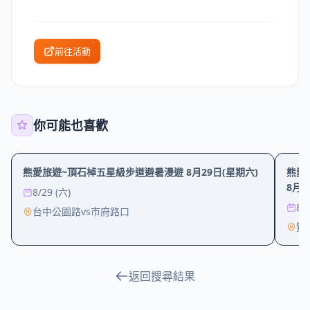
前往活動
你可能也喜歡
工作坊
戶外
熊愛旅遊~頂石棹五星級步道避暑漫遊 8月29日(星期六)
熊愛
8月2
8/29 (六)
8/
台中公園路vs市府路口
獅
返回搜尋結果