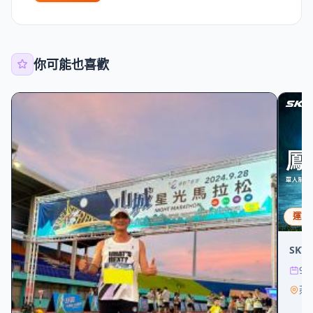
你可能也喜歡
運動
SKY
9/
莿