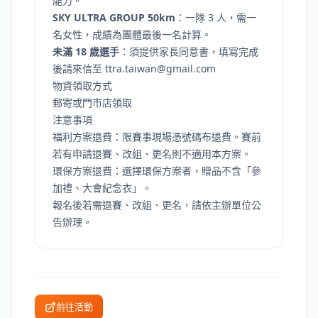
能力。
SKY ULTRA GROUP 50km
：一隊 3 人，需一
名女性，成績為團體最後一名計算。
未滿 18 歲選手
：須提供
家長同意書
，填寫完成
後請來信至
ttra.taiwan@gmail.com
物資領取方式
郵寄或門市店領取
注意事項
福利方案退費：限賽事現場憑號碼布退費。賽前
若有申請退賽、改組、更名則不適用本方案。
環保方案退費：選擇環保方案者，贈品不含「參
加禮、大會紀念衣」。
報名後若需退賽、改組、更名，請依主辦單位公
告辦理。
前往活動