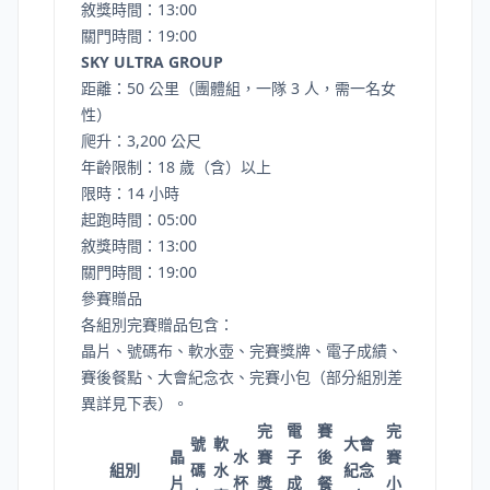
敘獎時間：13:00
關門時間：19:00
SKY ULTRA GROUP
距離：50 公里（團體組，一隊 3 人，需一名女
性）
爬升：3,200 公尺
年齡限制：18 歲（含）以上
限時：14 小時
起跑時間：05:00
敘獎時間：13:00
關門時間：19:00
參賽贈品
各組別完賽贈品包含：
晶片、號碼布、軟水壺、完賽獎牌、電子成績、
賽後餐點、大會紀念衣、完賽小包（部分組別差
異詳見下表）。
完
電
賽
完
號
軟
大會
晶
水
賽
子
後
賽
組別
碼
水
紀念
片
杯
獎
成
餐
小