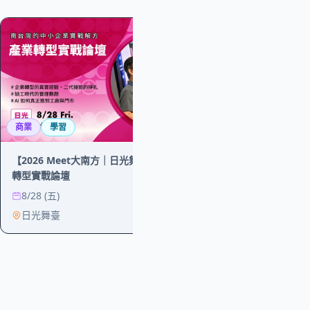
免費
商業
學習
學習
文學
【2026 Meet大南方｜日光舞台】大南方產業
台北松菸24小時
轉型實戰論壇
會
8/28 (五)
8/16 (日)
日光舞臺
誠品生活松菸,3F