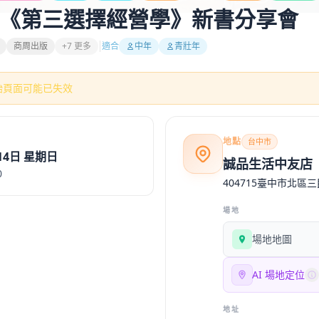
《第三選擇經營學》新書分享會
商周出版
+7 更多
適合
中年
青壯年
始頁面可能已失效
地點
台中市
14日 星期日
誠品生活中友店
0
404715臺中市北區三
場地
場地地圖
AI 場地定位
地址