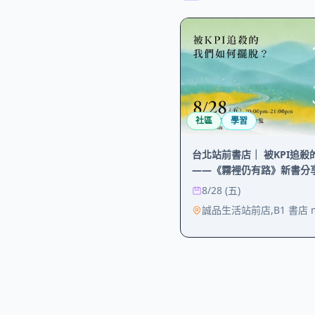
社區
學習
台北站前書店｜ 被KPI追
——《霧裡仍有路》新書分
8/28 (五)
誠品生活站前店,B1 書店 m