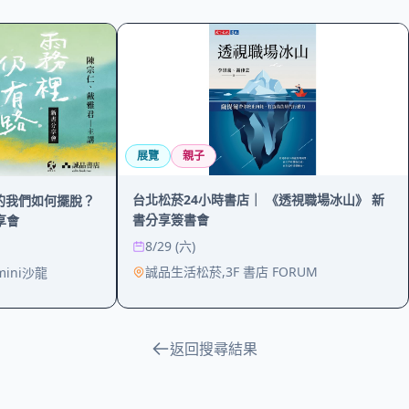
展覽
親子
台北松菸24小時書店｜ 《透視職場冰山》 新
殺的我們如何擺脫？
書分享簽書會
享會
8/29 (六)
誠品生活松菸,3F 書店 FORUM
ini沙龍
返回搜尋結果