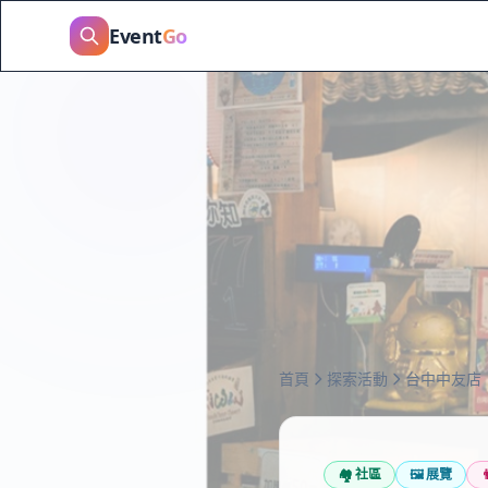
Event
Go
首頁
探索活動
台中中友店
🏘️
社區
🖼️
展覽
