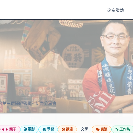
探索活動
《第三選擇經營學》新書分享會
‍👩‍👧
親子
🎬
電影
📚
學習
🎤
講座
文學
🎭
表演
🔧
工作坊