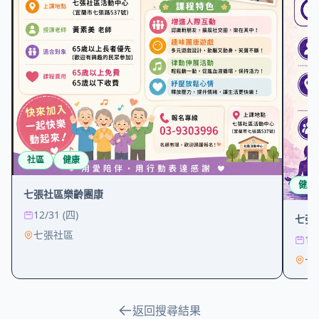
社區
健康
健康
七張社區樂齡團康
12/31 (四)
七張
七張社區
12
七
返回搜尋結果