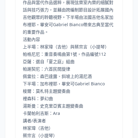
作品與當代作品選粹，展現弦樂室內樂的細膩對
話與技巧張力，並藉由跨編制節目設計拓展國內
吉他觀眾的聆聽視野。下半場由法國吉他名家加
布裡耶・畢安可Gabriel Bianco帶來古典至當代
的重要作品。
活動內容
上半場：林家瑋（吉他）與蔡宗言（小提琴）
帕格尼尼：重音奏鳴曲第1號，作品編號112
亞薩：選自「夏之庭」組曲
帕謝契尼：六首民間旋律
佩雷拉：森巴達露、斜坡上的湯尼酒
下半場：加布裡耶・畢安可Gabriel Bianco
梭爾：莫札特主題變奏曲
裡森科：夢幻曲
湯斯曼：史克里亞賓主題變奏曲
卡蘭帕利吉斯：Ara
講者/表演者
林家瑋（吉他）
蔡宗言（小提琴）