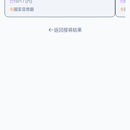
10/17 (六)
8/
國家音樂廳
國
返回搜尋結果