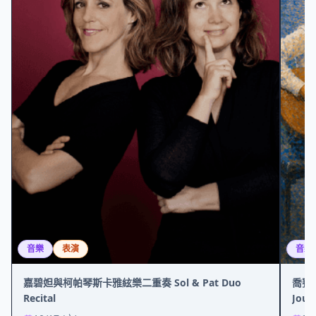
音樂
表演
音樂
嘉碧妲與柯帕琴斯卡雅絃樂二重奏 Sol & Pat Duo
喬賽爾
Recital
Jous