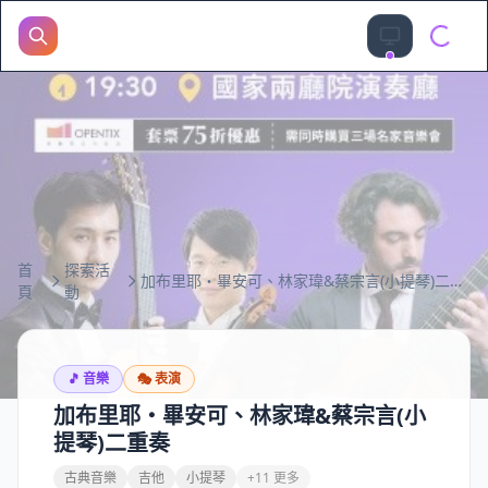
首
探索活
加布里耶・畢安可、林家瑋&蔡宗言(小提琴)二重奏
頁
動
🎵
音樂
🎭
表演
加布里耶・畢安可、林家瑋&蔡宗言(小
提琴)二重奏
古典音樂
吉他
小提琴
+11 更多