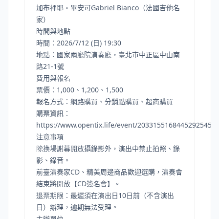
加布裡耶・畢安可Gabriel Bianco（法國吉他名
家）
時間與地點
時間：2026/7/12 (日) 19:30
地點：國家兩廳院演奏廳，臺北市中正區中山南
路21-1號
費用與報名
票價：1,000、1,200、1,500
報名方式：網路購買、分銷點購買、超商購買
購票資訊：
https://www.opentix.life/event/2033155168445292545
注意事項
除換場謝幕開放攝錄影外，演出中禁止拍照、錄
影、錄音。
前臺演奏家CD、精美周邊商品歡迎選購，演奏會
結束將開放【CD簽名會】。
退票期限：最遲須在演出日10日前（不含演出
日）辦理，逾期無法受理。
主辦單位