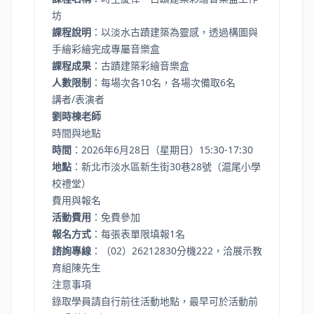
坊
課程說明
：以淡水古蹟建築為靈感，透過構圖與
手繪彩繪完成專屬音樂盒
課程成果
：古蹟建築彩繪音樂盒
人數限制
：每場次各10名，各場次備取6名
講者/表演者
劉時棟老師
時間與地點
時間
：2026年6月28日（星期日）15:30-17:30
地點
：新北市淡水區新生街30巷28號（滬尾小學
校禮堂）
費用與報名
活動費用
：免費參加
報名方式
：每張表單限填報1名
諮詢專線
：（02）26212830分機222，洽展示教
育組陳先生
注意事項
錄取學員請自行前往活動地點，最早可於活動前