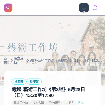
首
探索活
跨越–藝術工作坊《第8場》6月28日（日）15:30至17:30
頁
動
🎨
創意
📚
學習
跨越–藝術工作坊《第8場》6月28日
（日）15:30至17:30
藝術工作坊
淡水古蹟
手作課程
+7 更多
適合