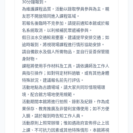
30分鐘報到。
為維護課程品質，活動以錄取學員參與為主，親
友恕不開放陪同進入課程區域。
若報名後臨時不克參加，請提前通知本館或於報
名系統取消，以利候補民眾遞補參與。
假日淡水交通較易壅塞，建議提早安排交通；如
逾時報到，將視現場課程進行情形協助安排。
請自備飲水及個人所需物品，並自行妥善保管隨
身財物。
課程將使用手作材料及工具，請依講師及工作人
員指引操作；如對特定材料過敏，或有其他身體
特殊狀況，建議報名前先行評估。
活動地點為古蹟場域，請大家共同珍惜現場環
境，配合館方場地使用規範。
活動期間本館將進行拍照、錄影及紀錄，作為成
果保存、教育推廣及非營利宣傳使用；如不方便
入鏡，請於報到時告知工作人員。
活動原則上照常辦理；惟如遇政府宣佈停止上班
上課、不可抗力因素或其他特殊情形，本館將視