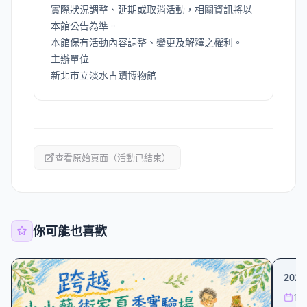
實際狀況調整、延期或取消活動，相關資訊將以
本館公告為準。
本館保有活動內容調整、變更及解釋之權利。
主辦單位
新北市立淡水古蹟博物館
查看原始頁面（活動已結束）
你可能也喜歡
工作
20
12