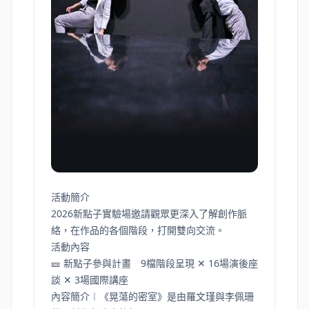
活動簡介
2026新點子實驗場邀請觀眾更深入了解創作脈
絡，在作品的各個階段，打開雙向交流。
活動內容
🎫 新點子參與計畫 9檔階段呈現 ✕ 16場演後座
談 ✕ 3場國際講座
內容簡介︱《晃蕩的密室》是由羅文瑾與李佩珊