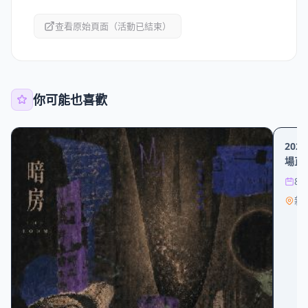
查看原始頁面（活動已結束）
你可能也喜歡
其他
20
場直
8/
新