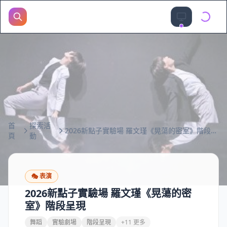
首
探索活
2026新點子實驗場 羅文瑾《晃蕩的密室》階段呈現
頁
動
🎭
表演
2026新點子實驗場 羅文瑾《晃蕩的密
室》階段呈現
舞蹈
實驗劇場
階段呈現
+11 更多