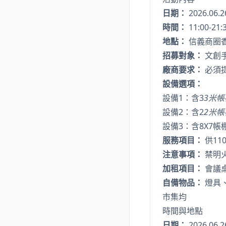
日期：
2026.06
時間：
11:00-21:
地點：
信義商圈香
招募對象：
文創手
廠商要求：
必須
設備選項：
設備1：含3
3米帳棚
設備2：含2
2米帳棚
設備3：含8X7帳棚 
服務項目：
供11
注意事項：
禁明
加租項目：
會議桌
自備物品：
燈具、
市集均
時間與地點
日期：
2026.06