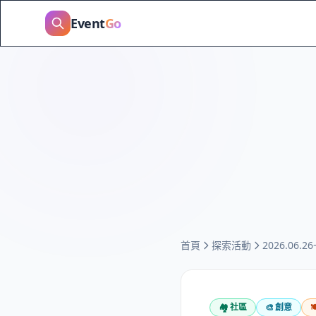
Event
Go
首頁
探索活動
2026.06
🏘️
社區
🎨
創意
