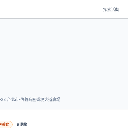
探索活動
.26~28 台北市-信義商圈香堤大道廣場
️
美食
🛒
購物