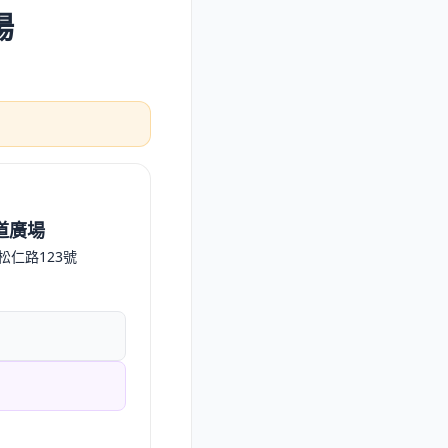
場
道廣場
松仁路123號