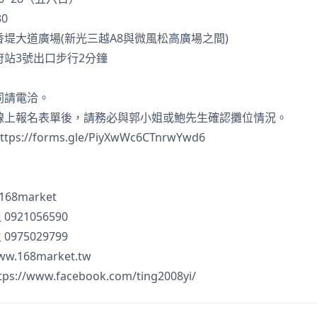
30
堤大道廣場(新光三越A8與微風松高廣場之間)
站3號出口步行2分鐘
同請電洽。
線上報名表單後，請務必與郭小姐或鮑先生確認攤位情況。
ttps://forms.gle/PiyXwWc6CTnrwYwd6
168market
921056590
975029799
www.168market.tw
tps://www.facebook.com/ting2008yi/