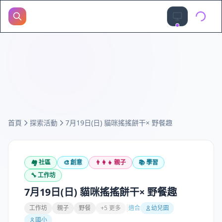
首頁
探索活動
7月19日(日) 貓咪搖搖餅干× 野餐趣
🏘️
社區
🎨
創意
👨‍👩‍👧
親子
📚
學習
🔧
工作坊
7月19日(日) 貓咪搖搖餅干× 野餐趣
工作坊
親子
野餐
+5 更多
適合
幼兒園
國小