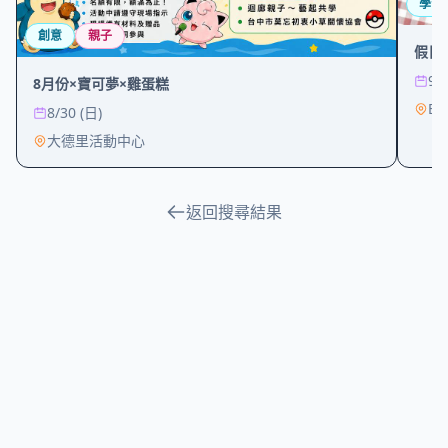
學習
創意
親子
假日
9/
8月份×寶可夢×雞蛋糕
B
8/30 (日)
大德里活動中心
返回搜尋結果