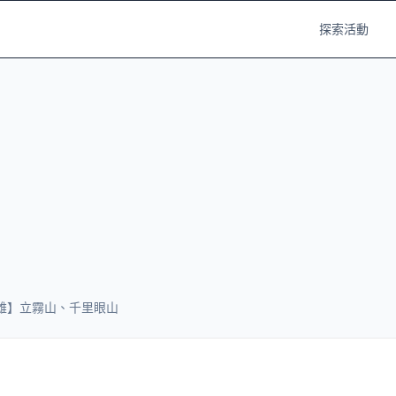
探索活動
雄】立霧山、千里眼山