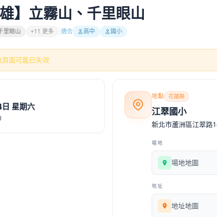
雄】立霧山、千里眼山
千里眼山
+11 更多
適合
高中
國小
始頁面可能已失效
地點
花蓮縣
月4日 星期六
江翠國小
0
新北市蘆洲區江翠路1
場地
場地地圖
地址
地址地圖