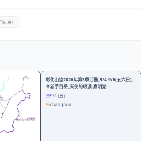
已結束）
社區
戶外
彰化山協2026年第3季活動_9/4-9/6(五六日)_
＃新手百岳_天使的眼淚-嘉明湖
9/4 (五)
changhua