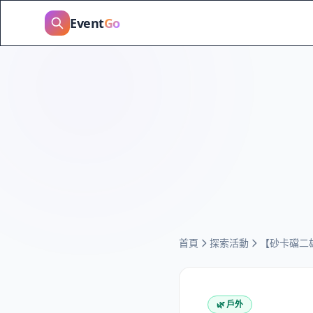
Event
Go
首頁
探索活動
【砂卡礑二
🌿
戶外