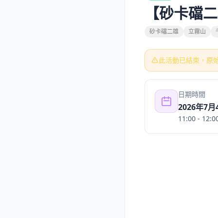
【砂卡礑二
砂卡礑二雄
立霧山
此活動已結束，原
日期時間
2026年7
11:00
- 12:0