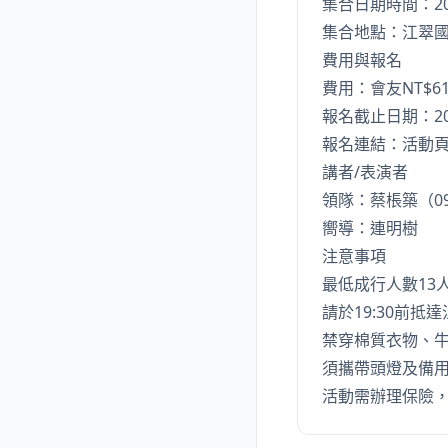
集合日期時間：2026
集合地點：江翠
費用與報名
費用：會友NT$610
報名截止日期：20
報名連結：
活動
講者/表演者
領隊：蔡棖築（0919-9
嚮導：連明樹
注意事項
最低成行人數13
請於19:30前抵
禁穿棉質衣物、
須攜帶頭燈及備
活動需辦理保險