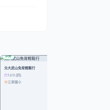
戶外
運動
戶外
彰化山協2026年第
一共3天)_世紀奇
北大武山免背輕鬆行
8/8 (六)
12/3 (四)
員林彰南運動
江翠國小