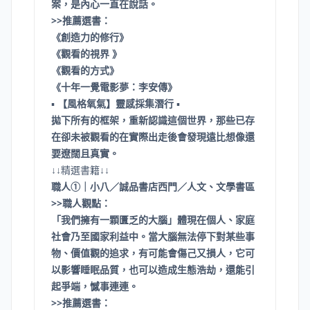
案，是內心一直在說話。
>>推薦選書：
《創造力的修行》
《觀看的視界 》
《觀看的方式》
《十年一覺電影夢：李安傳》
▪
【風格氧氣】靈感採集潛行
▪
拋下所有的框架，重新認識這個世界，那些已存
在卻未被觀看的在實際出走後會發現遠比想像還
要遼闊且真實。
↓↓精選書籍↓↓
職人①｜小八／誠品書店西門／人文、文學書區
>>職人觀點：
「我們擁有一顆匱乏的大腦」體現在個人、家庭
社會乃至國家利益中。當大腦無法停下對某些事
物、價值觀的追求，有可能會傷己又損人，它可
以影響睡眠品質，也可以造成生態浩劫，還能引
起爭端，憾事連連。
>>推薦選書：