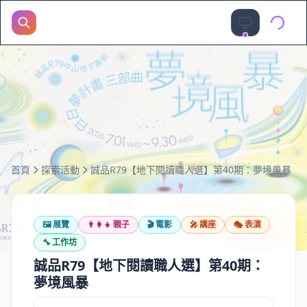
首頁
探索活動
誠品R79【地下閱讀職人選】第40期：夢境風暴
🖼️
展覽
👨‍👩‍👧
親子
🎬
電影
🎤
講座
🎭
表演
🔧
工作坊
誠品R79【地下閱讀職人選】第40期：
夢境風暴