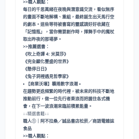
>>職人觀點：
每日的千思萬緒在夜晚與潛意識交流，看似無序
的畫面不斷地解構、重組，最終誕生出天馬行空
的劇本。這些等待被書寫的靈感請好好收藏在
「記憶瓶」，當你需要創作時，揮舞手中的魔杖
取出昨夜的那場夢。
>>推薦選書：
《吹上奇譚 4: 米莫莎》
《完全顯化豐盛的世界》
《懸停日日》
《兔子洞裡遇見哲學家》
▪
【商業沃壤】襲捲數字浪潮
▪
在趨勢更迭頻繁的時代裡，被未來的科技不斷地
推動前行，做一位先行者乘浪而把握住各式機
會，在下一波浪潮來臨前積累能量。
↓↓精選書籍↓↓
職人①｜阿不拉桑／誠品書店松菸／商語電雜誌
食品
>>職人觀點：