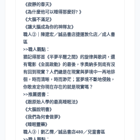
《寂靜的春天》
《為什麼他可以睡得那麼好? 》
《大腦不滿足》
《讓大腦成為你的神隊友》
職人②｜陳建宏／誠品書店捷運敦化店／成人書
區
>>職人觀點：
猶記得那首《半夢半醒之間》的旋律與歌詞，還
有電影《全面啟動》的最後，李奧納多到底有沒
有回到現實？人們總是在現實與夢境中一再地徘
徊，時而清晰，時而渺茫；當夢境不斷地侵蝕，
你敢肯定你現在存在的就是現實嗎？
>>推薦選書：
《跟原始人學的最高睡眠法》
《大腦說明書》
《我們為何會做夢》
《睡眠靈藥》
職人③｜劉乙霈／誠品書店480／兒童書區
>>職人觀點：