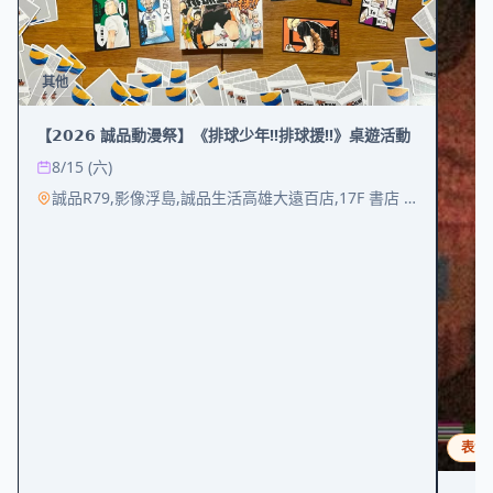
其他
【𝟮𝟬𝟮𝟲 誠品動漫祭】《排球少年!!排球援!!》桌遊活動
8/15 (六)
誠品R79,影像浮島,誠品生活高雄大遠百店,17F 書店 書區中庭
表演