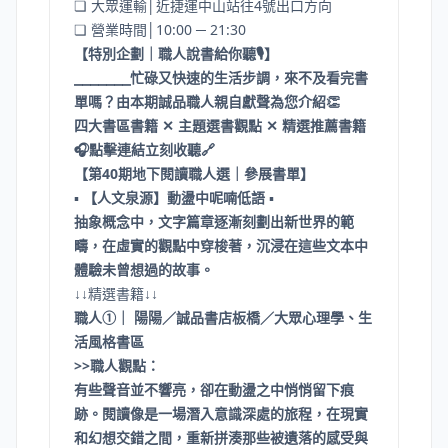
❏ 大眾運輸│近捷運中山站往4號出口方向
❏ 營業時間│10:00 ─ 21:30
【特別企劃｜職人說書給你聽🎙️】
⎯⎯⎯⎯⎯⎯⎯忙碌又快速的生活步調，來不及看完書
單嗎？由本期誠品職人親自獻聲為您介紹👏
四大書區書籍 ✕ 主題選書觀點 ✕ 精選推薦書籍
🎧點擊連結立刻收聽
🔗
【第40期地下閱讀職人選｜參展書單】
▪
【人文泉源】動盪中呢喃低語
▪
抽象概念中，文字篇章逐漸刻劃出新世界的範
疇，在虛實的觀點中穿梭著，沉浸在這些文本中
體驗未曾想過的故事。
↓↓精選書籍↓↓
職人①｜ 陽陽／誠品書店板橋／大眾心理學、生
活風格書區
>>職人觀點：
有些聲音並不響亮，卻在動盪之中悄悄留下痕
跡。閱讀像是一場潛入意識深處的旅程，在現實
和幻想交錯之間，重新拼湊那些被遺落的感受與