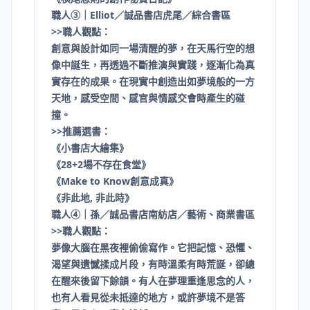
職人③｜Elliot／誠品書店虎尾／綜合書區
>>職人觀點：
創意與設計如同一場清醒的夢，在天馬行空的想
像中誕生，再透過不斷推演與實踐，逐漸化為真
實存在的成果。在現實中創造出如夢境般的一方
天地，感受空間、感官與情感交會時產生的碰
撞。
>>推薦選書：​
《小書店大繪集》
《28+2場不存在食堂》
《Make to Know創意成真》
《非此地, 非此時》
職人④｜孫／誠品書店南紡店／藝術、商業書區
>>職人觀點：
夢像大腦在黑夜裡偷偷寫作。它把記憶、恐懼、
渴望與遺憾揉成片段，有時溫柔有時荒誕，卻總
在醒來後留下餘韻。有人在夢理重逢思念的人，
也有人看見從未抵達的地方，或許夢境不是答