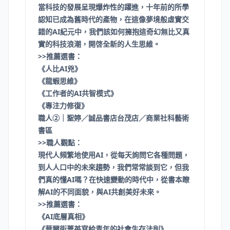
當科技的發展呈現爆炸性的躍進，十年前的所學
認知已成為舊時代的產物，在這像夢境般虛實交
錯的AI紀元中，我們該如何擁抱這奇幻無比又真
實的科技浪潮，開啓全新的人生思維。
>>推薦選書：
《人比AI兇》
《龍蝦思維》
《工作者的AI共智模式》
《專注力修復》
職人②｜聖婷／誠品書店台茂店／商業社科藝術
書區
>>職人觀點：
現代人頻繁地使用AI，從每天詢問它各種問題，
到人人口中的未來趨勢，我們常常談到它，但我
們真的懂AI嗎？在快速變動的時代中，從書本瞭
解AI的不同面貌，與AI共創美好未來。
>>推薦選書：
《AI底層真相》
《華爾街菁英寫給青年的社會生存法則》