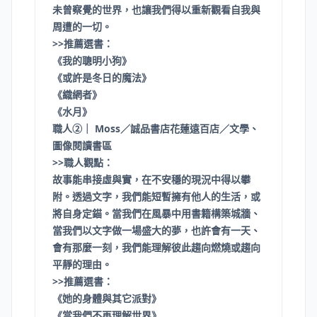
未曾察覺的世界，也讓我們得以重新觀看自我與
周遭的一切。
>>推薦選書：
《我的聰明小狗》
《或許是冬日的魔法》
《織網者》
《水月》
職人②｜ Moss／誠品書店花蓮遠百店／文學、
圖像閱讀書區
>>職人觀點：
故事能串接虛與實，在不安穩的現況中得以攀
附。透過文字，我們能短暫擁有他人的生活，或
將自身定錨。當我們在風暴中用書籍構築城牆、
當我們以文字做一場盛大的夢，也許會有一天、
會有那麼一刻，我們能理解彼此趨向燃燒或趨向
平靜的理由。
>>推薦選書：
《她的身體與其它派對》
《當我們不再理解世界》