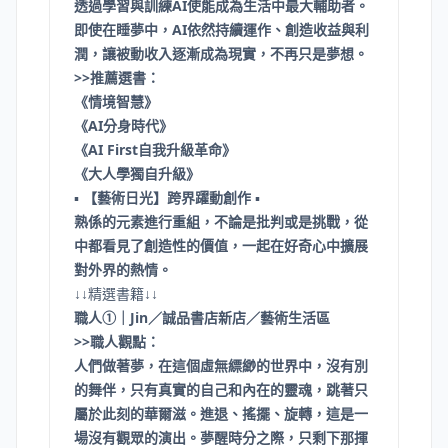
透過學習與訓練AI使能成為生活中最大輔助者。
即使在睡夢中，AI依然持續運作、創造收益與利
潤，讓被動收入逐漸成為現實，不再只是夢想。
>>推薦選書：
《情境智慧》
《AI分身時代》
《AI First自我升級革命》
《大人學獨自升級》
▪
【藝術日光】跨界躍動創作
▪
熟係的元素進行重組，不論是批判或是挑戰，從
中都看見了創造性的價值，一起在好奇心中擴展
對外界的熱情。
↓↓精選書籍↓↓
職人①｜Jin／誠品書店新店／藝術生活區
>>職人觀點：
人們做著夢，在這個虛無縹緲的世界中，沒有別
的舞伴，只有真實的自己和內在的靈魂，跳著只
屬於此刻的華爾滋。進退、搖擺、旋轉，這是一
場沒有觀眾的演出。夢醒時分之際，只剩下那揮