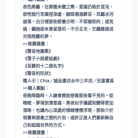
夜色將離、在將醒未醒之際，意識仍陷於混沌，
卻恍惚行至蹊徑深處，腳踩潮濕蘚苔、耳聽冰河
崩落。白日裡那些壁壘分明、不容踰矩的；或見
過、聽過卻未曾留意的，不分主次，交織雜揉成
光怪陸離的夢。
>>推薦選書：​
《聲音地圖集》
《雪子小姐愛追劇》
《苔蘚的十二個名字》
《聲音的形狀》
職人④｜Chia／誠品書店台中三井店／兒童書區
>>職人觀點：
夜晚降臨時，人總會開始想像那些看不見的。從
睡眠、夢境到潛意識，黑夜似乎讓感知變得更加
清晰，也讓內心深處的情緒慢慢浮現，那些介於
現實與想像之間的片刻，或許正是人們重新解自
己和認識世界的方式。
>>推薦選書：