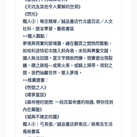
《天坑及其他令人費解的空洞》
《閃光》
職人③｜啾豆媽嗲／誠品書店竹北遠百店／人文
社科、語言學習、藝術書區
>>職人觀點：
夢境與現實的那堵牆，總在翻頁之間悄然鬆動，
如哈利波特初次踏入斜角巷，未知與興奮交錯，
讓人無法回頭。當文字開始閃爍，現實便出現裂
縫，隨之啟程—或乘火車，或騎上掃帚。頃刻之
間，我們抽離世界，墜入夢境。
>>推薦選書：​
《恍惚之人》
《噬夢童話》
《森林裡的提問: 一段改寫命運的相遇, 帶你找到
內在羅盤》
《城與不確定的牆》
職人④｜弓長張／誠品書店屏東店／商業及生活
風格書區