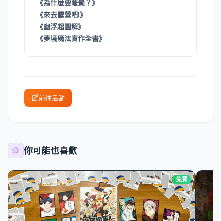
《為什麼要睡覺？》
《來去露營吧!》
《幽浮超圖解》
《夢境魔法實作全書》
前往活動
你可能也喜歡
免費