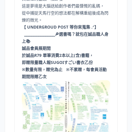
這是夢境是大腦送給創作者們最慷慨的亂碼，
從中捕捉天馬行空的想法都在解構重組後成為閃
爍的微光。
【 UNDERGROUD POST 等你來蒐集 .ᐟ】
⎯⎯⎯⎯⎯⎯⎯⎯⎯⎯⎯⎯⎯🔎選書嗎？就包在誠品職人身
上📚
誠品會員展期間
於誠品R79 單筆消費2本以上(含)書籍，
即贈限量職人報SUGOIすごい書衣乙份
※數量有限，贈完為止 ※不累贈，每會員活動
期間限贈乙次