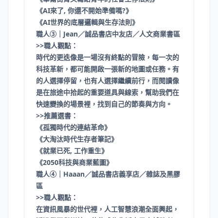
《AI來了, 你還不開始準備嗎?》
《AI世界的底層邏輯與生存法則》
職人③｜Jean／誠品書店中友店／人文商業書區
>>職人觀點：
時代的更迭像是一場沒有終點的冒險，每一次的
科技革新，都可能開啟一張新的地圖或任務。有
的人選擇停留，也有人選擇繼續前行，而閱讀像
是在旅途中拾起的重要道具與線索，幫助我們在
快速變換的場景裡，找到自己的節奏與方向。
>>推薦選書：
《孤獨時代的連結革命》
《大淘汰時代生存者筆記》
《就業已死, 工作重生》
《2050科技與商業藍圖》
職人④｜Haaan／誠品書店義享店／雜誌及黑膠
區
>>職人觀點：
在資訊風暴的世代裡，人工智慧浪潮全面興起，