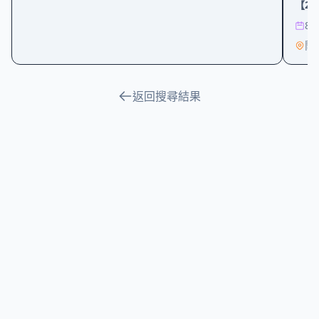
【20
8/
鬧
返回搜尋結果