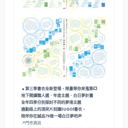
▲第三季書衣全新登場，限量等你來蒐集💥
地下閱讀職人選．年度主題．白日夢計畫
全年四季分別探討不同的夢境主題
通勤路上的須臾片刻讓SUGOI書衣，
陪伴你在誠品79做一場白日夢吧💭
📍門市資訊