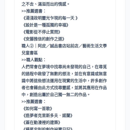
之不去、滿溢而出的情感。
>>推薦選書：
《湯淺政明靈光乍現的每一天 》
《設計是一種孤獨的幸福》
《電影從不停止質問》
《安藤雅信的創作之道》
職人②｜阿皮／誠品書店站前店／藝術生活文學
兒童書區
>>職人觀點：
人們常會在夢境中找尋尚未發現的自己，在尋覓
的過程中啟發了無數的想法，並在有意識或無意
識中將這些想法運用在現實的生活中，許多創作
者也會藉由此方式找尋靈感，並將其應用在作品
中，創造出屬於自己獨一無二的作品。
>>推薦選書：
《如何寫一首歌》
《造夢者克里斯多夫．諾蘭》
《蓋在動漫裡的建築》
《橫尾忠則的創作祕寶日記》