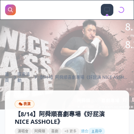
首
探索活
【8/14】阿舜順喜劇專場《好屁演 NICE ASSHOLE》
頁
動
🎭
表演
【8/14】阿舜順喜劇專場《好屁演
NICE ASSHOLE》
演唱會
阿舜順
喜劇
+8 更多
適合
高中