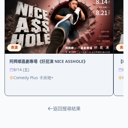
表演
表演
阿舜順喜劇專場《好屁演 NICE ASSHOLE》
【8/
8/14 (五)
8/
Comedy Plus 卡米地+
Co
返回搜尋結果