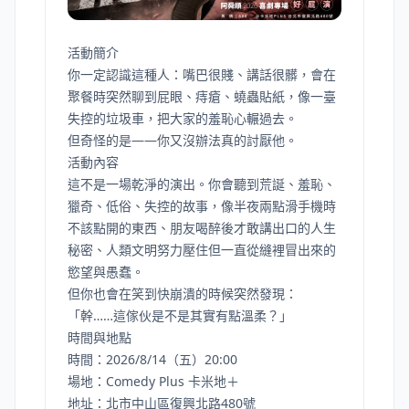
活動簡介
你一定認識這種人：嘴巴很賤、講話很髒，會在
聚餐時突然聊到屁眼、痔瘡、蟯蟲貼紙，像一臺
失控的垃圾車，把大家的羞恥心輾過去。
但奇怪的是——你又沒辦法真的討厭他。
活動內容
這不是一場乾淨的演出。你會聽到荒誕、羞恥、
獵奇、低俗、失控的故事，像半夜兩點滑手機時
不該點開的東西、朋友喝醉後才敢講出口的人生
秘密、人類文明努力壓住但一直從縫裡冒出來的
慾望與愚蠢。
但你也會在笑到快崩潰的時候突然發現：
「幹……這傢伙是不是其實有點溫柔？」
時間與地點
時間：2026/8/14（五）20:00
場地：Comedy Plus 卡米地＋
地址：北市中山區復興北路480號