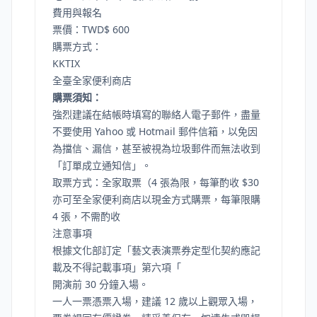
費用與報名
票價：TWD$ 600
購票方式：
KKTIX
全臺全家便利商店
購票須知：
強烈建議在結帳時填寫的聯絡人電子郵件，盡量
不要使用 Yahoo 或 Hotmail 郵件信箱，以免因
為擋信、漏信，甚至被視為垃圾郵件而無法收到
「訂單成立通知信」。
取票方式：全家取票（4 張為限，每筆酌收 $30
亦可至全家便利商店以現金方式購票，每筆限購
4 張，不需酌收
注意事項
根據文化部訂定「藝文表演票券定型化契約應記
載及不得記載事項」第六項「
開演前 30 分鐘入場。
一人一票憑票入場，建議 12 歲以上觀眾入場，