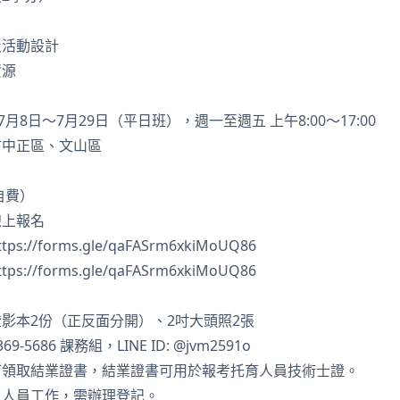
及活動設計
資源
7月8日～7月29日（平日班），週一至週五 上午8:00～17:00
市中正區、文山區
自費）
線上報名
ttps://forms.gle/qaFASrm6xkiMoUQ86
ttps://forms.gle/qaFASrm6xkiMoUQ86
影本2份（正反面分開）、2吋大頭照2張
5686 課務組，LINE ID: @jvm2591o
可領取結業證書，結業證書可用於報考托育人員技術士證。
）人員工作，需辦理登記。