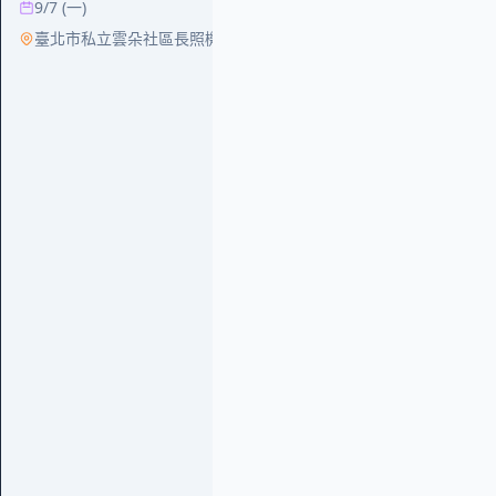
9/7 (一)
臺北市私立雲朵社區長照機構
學習
115年度加開在
8/15 (六)
勞教大樓 301 