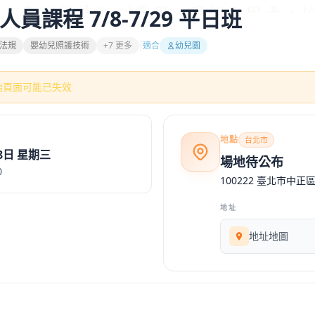
員課程 7/8-7/29 平日班
法規
嬰幼兒照護技術
+7 更多
適合
幼兒園
始頁面可能已失效
地點
台北市
月8日 星期三
場地待公布
0
100222 臺北市中正
地址
地址地圖