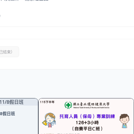
局
已結束）
/8假日班