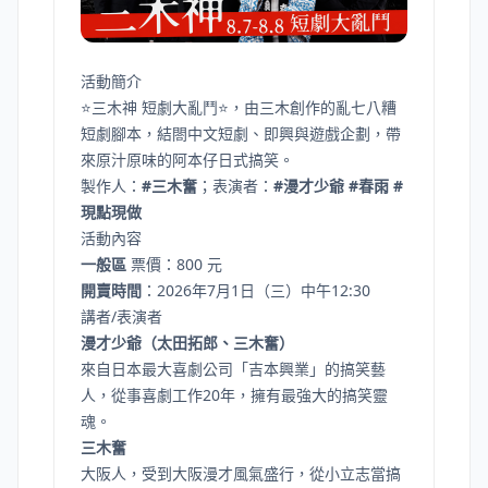
活動簡介
⭐三木神 短劇大亂鬥⭐，由三木創作的亂七八糟
短劇腳本，結閤中文短劇、即興與遊戲企劃，帶
來原汁原味的阿本仔日式搞笑。
製作人：
#三木奮
；表演者：
#漫才少爺 #春雨 #
現點現做
活動內容
一般區
票價：800 元
開賣時間
：2026年7月1日（三）中午12:30
講者/表演者
漫才少爺（太田拓郎、三木奮）
來自日本最大喜劇公司「吉本興業」的搞笑藝
人，從事喜劇工作20年，擁有最強大的搞笑靈
魂。
三木奮
大阪人，受到大阪漫才風氣盛行，從小立志當搞