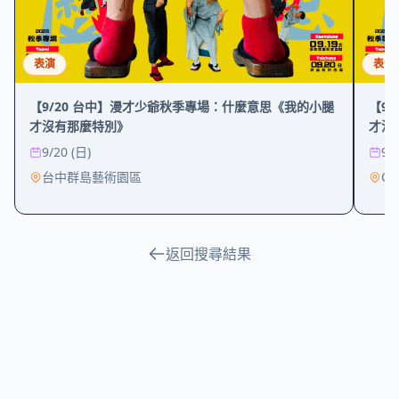
表演
表演
【9/20 台中】漫才少爺秋季專場：什麼意思《我的小腿
【9
才沒有那麼特別》
才沒
9/20 (日)
9/
台中群島藝術園區
Co
返回搜尋結果