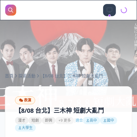
首頁
探索活動
【8/08 台北】三木神 短劇大亂鬥
🎭
表演
【8/08 台北】三木神 短劇大亂鬥
漫才
短劇
即興
+9 更多
適合
高中
國中
大學生