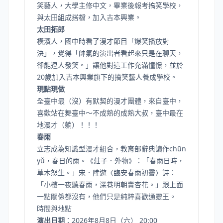
笑藝人，大學主修中文，畢業後報考搞笑學校，
與太田組成搭檔，加入吉本興業。
太田拓郎
橫濱人，國中時看了漫才節目「爆笑播放對
決」，覺得「帥氣的演出者看起來只是在聊天，
卻能逗人發笑。」讓他對這工作充滿憧憬，並於
20歲加入吉本興業旗下的搞笑藝人養成學校。
現點現做
全臺中最（沒）有默契的漫才團體，來自臺中，
喜歡站在舞臺中～不成熟的成熟大叔，臺中最在
地漫才（躺）！！！
春雨
立志成為知識型漫才組合，教育部辭典讀作chūn
yǔ，春日的雨。《莊子．外物》：「春雨日時，
草木怒生。」宋．陸遊〈臨安春雨初霽〉詩：
「小樓一夜聽春雨，深巷明朝賣杏花。」跟上面
一點關係都沒有，他們只是純粹喜歡通靈王。
時間與地點
演出日期
：2026年8月8日（六） 20:00