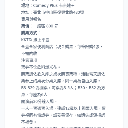
場地
：Comedy Plus 卡米地＋
地址
：臺北市中山區復興北路480號
費用與報名
票價
：一般區 800 元
購票方式
：
KKTIX 線上平臺
全臺全家便利商店（現金購票，每筆限購4張，
不需酌收
注意事項
票券不含飲料爆米花。
購票請依欲入座之桌次購買票種，活動當天請依
票券上的桌次分桌入座，同一桌為自由入座。
B3-B29 為圓桌，每桌為3-5人；B30、B32 為方
桌，每座為6人。
開演前30分鐘入場。
一人一票憑票入場，建議12歲以上觀眾入場，票
券視同有價證券，請妥善保存，如遺失或毀損恕
不補發。